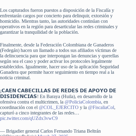
Los capturados fueron puestos a disposición de la Fiscalía y
enfrentarán cargos por concierto para delinquir, extorsión y
homicidio. Mientras tanto, las autoridades continúan con
operativos en la región para desarticular las redes criminales y
garantizar la tranquilidad de la población.
Finalmente, desde la Federación Colombiana de Ganaderos
(Fedegán) hacen un llamado a todos sus afiliados víctimas de
la delincuencia para que interpongan las denuncias y querellas
según sea el caso y poder activar los protocoles legalmente
establecidos. Igualmente, hacer uso de la aplicación Seguridad
Ganadera que permite hacer seguimiento en tiempo real a la
noticia criminal.
¡𝗖𝗔𝗘𝗡 𝗖𝗔𝗕𝗘𝗖𝗜𝗟𝗟𝗔𝗦 𝗗𝗘 𝗥𝗘𝗗𝗘𝗦 𝗗𝗘 𝗔𝗣𝗢𝗬𝗢 𝗗𝗘
𝗗𝗜𝗦𝗜𝗗𝗘𝗡𝗖𝗜𝗔𝗦! En Baraya (Huila), en desarrollo de la
ofensiva contra el multicrimen, la
@PoliciaColombia
, en
coordinación con el
@COL_EJERCITO
y la
@FiscaliaCol
,
capturó a cinco integrantes de las redes…
pic.twitter.com/qUZdx3vwC9
— Brigadier general Carlos Fernando Triana Beltrán