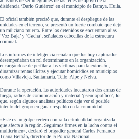
acusados de ser integrantes de las redes de apoyo de la
disidencia ‘Darío Gutiérrez’ en el municipio de Baraya, Huila.
El oficial también precisó que, durante el despliegue de las
unidades en el terreno, se presentó un fuerte combate que dejó
un miliciano muerto. Entre los detenidos se encuentran alias
‘Voz Baja’ y ‘Gacha’, señalados cabecillas de la estructura
criminal.
Los informes de inteligencia señalan que los hoy capturados
desempeñaban un rol determinante en la organización,
encargándose de perfilar a las víctimas para la extorsión,
dinamizar rentas ilícitas y ejecutar homicidios en municipios
como Villavieja, Santamaría, Tello, Aipe y Neiva.
Durante la operación, las autoridades incautaron dos armas de
fuego, radios de comunicación y material ‘pseudopolítico’, lo
que, según algunos analistas políticos deja ver el posible
intento del grupo en ganar respaldo en la comunidad.
«Este es un golpe certero contra la criminalidad organizada
que afecta a la región. Seguimos firmes en la lucha contra el
multicrimen», declaró el brigadier general Carlos Fernando
Triana Beltrán, director de la Policía Nacional.