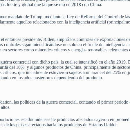
más fuerte y global que la que se dio en 2018 con China.
mer mandato de Trump, mediante la Ley de Reforma del Control de las 
ularmente aquellos relacionados con la inteligencia artificial (principa
, el entonces presidente, Biden, amplió los controles de exportaciones
controles sigan intensificándose no solo en el frente de inteligencia ar
ién en sectores como minerales críticos y energías renovables, elemento
uerra comercial con dicho país, la cual se intensificó en el año 2019. 
 tarifa del 10%, y algunos productos de China, principalmente de sectore
 críticos, que inicialmente estuvieron sujetos a un arancel del 25% en ju
tando en los años posteriores dependiendo del producto.
ation, las políticas de la guerra comercial, contando el primer period
altos.
mportaciones estadounidenses de productos afectados cayeron en promed
as de los países afectados hacia los productos de Estados Unidos.