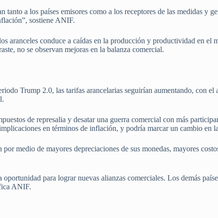
an tanto a los países emisores como a los receptores de las medidas y g
nflación”, sostiene ANIF.
los aranceles conduce a caídas en la producción y productividad en el 
aste, no se observan mejoras en la balanza comercial.
riodo Trump 2.0, las tarifas arancelarias seguirían aumentando, con el 
l.
uestos de represalia y desatar una guerra comercial con más participan
s implicaciones en términos de inflación, y podría marcar un cambio en 
ón por medio de mayores depreciaciones de sus monedas, mayores costo
 oportunidad para lograr nuevas alianzas comerciales. Los demás país
fica ANIF.