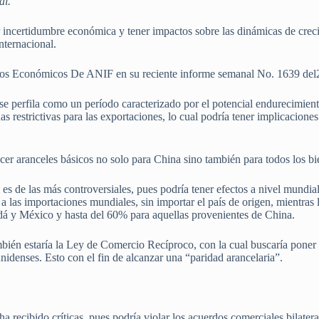
al.
 incertidumbre económica y tener impactos sobre las dinámicas de crec
nternacional.
udios Económicos De ANIF en su reciente informe semanal No. 1639 del
 perfila como un período caracterizado por el potencial endurecimiento
s restrictivas para las exportaciones, lo cual podría tener implicaciones
er aranceles básicos no solo para China sino también para todos los b
es de las más controversiales, pues podría tener efectos a nivel mundi
a las importaciones mundiales, sin importar el país de origen, mientras l
á y México y hasta del 60% para aquellas provenientes de China.
ién estaría la Ley de Comercio Recíproco, con la cual buscaría poner a
nidenses. Esto con el fin de alcanzar una “paridad arancelaria”.
 recibido críticas, pues podría violar los acuerdos comerciales bilater