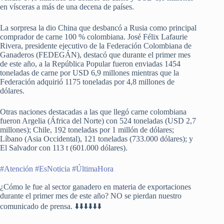
en vísceras a más de una decena de países.
La sorpresa la dio China que desbancó a Rusia como principal
comprador de carne 100 % colombiana. José Félix Lafaurie
Rivera, presidente ejecutivo de la Federación Colombiana de
Ganaderos (FEDEGÁN), destacó que durante el primer mes
de este año, a la República Popular fueron enviadas 1454
toneladas de carne por USD 6,9 millones mientras que la
Federación adquirió 1175 toneladas por 4,8 millones de
dólares.
Otras naciones destacadas a las que llegó carne colombiana
fueron Argelia (África del Norte) con 524 toneladas (USD 2,7
millones); Chile, 192 toneladas por 1 millón de dólares;
Líbano (Asia Occidental), 121 toneladas (733.000 dólares); y
El Salvador con 113 t (601.000 dólares).
#Atención
#EsNoticia
#ÚltimaHora
¿Cómo le fue al sector ganadero en materia de exportaciones
durante el primer mes de este año? NO se pierdan nuestro
comunicado de prensa. ⬇️⬇️⬇️⬇️⬇️⬇️