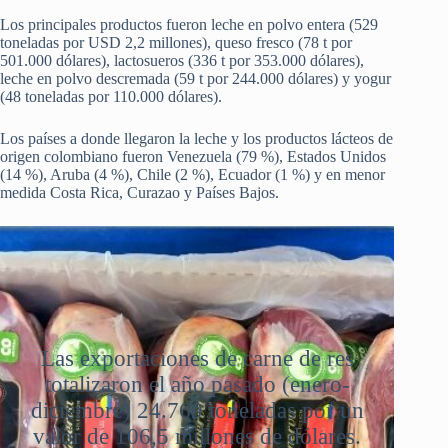
Los principales productos fueron leche en polvo entera (529
toneladas por USD 2,2 millones), queso fresco (78 t por
501.000 dólares), lactosueros (336 t por 353.000 dólares),
leche en polvo descremada (59 t por 244.000 dólares) y yogur
(48 toneladas por 110.000 dólares).
Los países a donde llegaron la leche y los productos lácteos de
origen colombiano fueron Venezuela (79 %), Estados Unidos
(14 %), Aruba (4 %), Chile (2 %), Ecuador (1 %) y en menor
medida Costa Rica, Curazao y Países Bajos.
Las exportaciones de carne de res
totalizaron el año pasado (enero-
diciembre) 24.769 toneladas por un
valor de 106,5 millones de dólares.