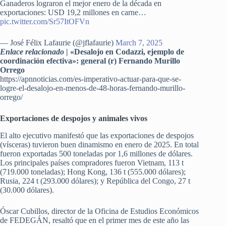
Ganaderos lograron el mejor enero de la década en
exportaciones: USD 19,2 millones en carne…
pic.twitter.com/Sr57ItOFVn
— José Félix Lafaurie (@jflafaurie)
March 7, 2025
Enlace relacionado
| «Desalojo en Codazzi, ejemplo de
coordinación efectiva»: general (r) Fernando Murillo
Orrego
https://apnnoticias.com/es-imperativo-actuar-para-que-se-
logre-el-desalojo-en-menos-de-48-horas-fernando-murillo-
orrego/
Exportaciones de despojos y animales vivos
El alto ejecutivo manifestó que las exportaciones de despojos
(vísceras) tuvieron buen dinamismo en enero de 2025. En total
fueron exportadas 500 toneladas por 1,6 millones de dólares.
Los principales países compradores fueron Vietnam, 113 t
(719.000 toneladas); Hong Kong, 136 t (555.000 dólares);
Rusia, 224 t (293.000 dólares); y República del Congo, 27 t
(30.000 dólares).
Óscar Cubillos, director de la Oficina de Estudios Económicos
de FEDEGÁN, resaltó que en el primer mes de este año las