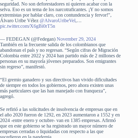
seguridad. No son deforestadores ni quieren acabar con la
selva. Eso es un tema de los narcotraficantes. ¡Y no somos
extremistas por hablar claro, con contundencia y fervor!",
Álvaro Uribe Vélez
@AlvaroUribeVel
,…
pic.twitter.com/X6gBi0rT5n
— FEDEGAN (@Fedegan)
November 29, 2024
También en la frecuente salida de los colombianos que
abandonan el país y no regresan. “Según cifras de Migración
Colombia entre 2022 y 2024 han partido más de 2 millones de
personas en su mayoría jóvenes preparados. Son emigrantes
sin regreso”, manifestó.
“El gremio ganadero y sus directivos han vivido dificultades
de siempre en todos los gobiernos, pero ahora existen unas
más particulares que las han manejado con franqueza”,
agregó.
Se refirió a las solicitudes de insolvencia de empresas que en
el año 2020 fueron de 1292, en 2023 aumentaron a 1552 y en
2024 -entre enero y octubre- van en 1385 empresas. Afirmó
que en este gobierno se ha registrado un mayor número de
empresas cerradas o liquidadas con respecto a las que
sucedieron en la pandemia.