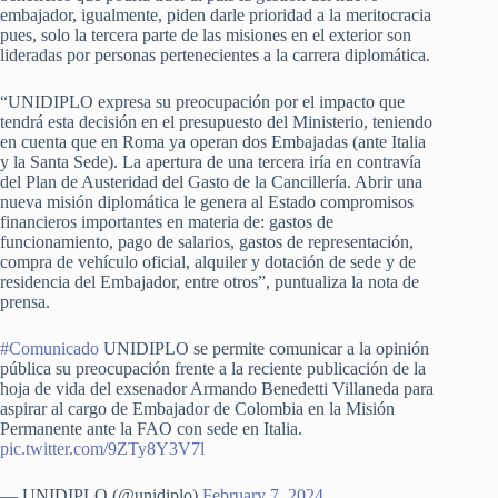
embajador, igualmente, piden darle prioridad a la meritocracia
pues, solo la tercera parte de las misiones en el exterior son
lideradas por personas pertenecientes a la carrera diplomática.
“UNIDIPLO expresa su preocupación por el impacto que
tendrá esta decisión en el presupuesto del Ministerio, teniendo
en cuenta que en Roma ya operan dos Embajadas (ante Italia
y la Santa Sede). La apertura de una tercera iría en contravía
del Plan de Austeridad del Gasto de la Cancillería. Abrir una
nueva misión diplomática le genera al Estado compromisos
financieros importantes en materia de: gastos de
funcionamiento, pago de salarios, gastos de representación,
compra de vehículo oficial, alquiler y dotación de sede y de
residencia del Embajador, entre otros”, puntualiza la nota de
prensa.
#Comunicado
UNIDIPLO se permite comunicar a la opinión
pública su preocupación frente a la reciente publicación de la
hoja de vida del exsenador Armando Benedetti Villaneda para
aspirar al cargo de Embajador de Colombia en la Misión
Permanente ante la FAO con sede en Italia.
pic.twitter.com/9ZTy8Y3V7l
— UNIDIPLO (@unidiplo)
February 7, 2024