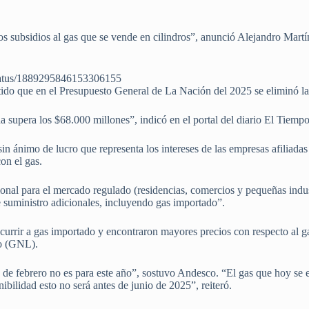
s subsidios al gas que se vende en cilindros”, anunció Alejandro Martí
status/1889295846153306155
tido que en el Presupuesto General de La Nación del 2025 se eliminó la
 supera los $68.000 millones”, indicó en el portal del diario El Tiempo
n ánimo de lucro que representa los intereses de las empresas afiliadas 
on el gas.
onal para el mercado regulado (residencias, comercios y pequeñas indust
e suministro adicionales, incluyendo gas importado”.
currir a gas importado y encontraron mayores precios con respecto al g
do (GNL).
 de febrero no es para este año”, sostuvo Andesco. “El gas que hoy se 
nibilidad esto no será antes de junio de 2025”, reiteró.