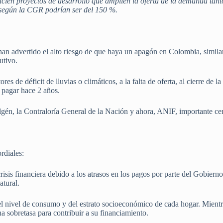
ncien proyectos de desarrollo que amplíen la oferta de la demanda tanto
 según la CGR podrían ser del 150 %.
han advertido el alto riesgo de que haya un apagón en Colombia, similar
utivo.
res de déficit de lluvias o climáticos, a la falta de oferta, al cierre de 
 pagar hace 2 años.
gén, la Contraloría General de la Nación y ahora, ANIF, importante ce
ordiales:
crisis financiera debido a los atrasos en los pagos por parte del Gobierno
atural.
el nivel de consumo y del estrato socioeconómico de cada hogar. Mientras
a sobretasa para contribuir a su financiamiento.