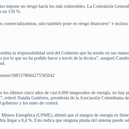
ios impone un riesgo hacía los más vulnerables. La Contraloría General 
ta un 150 %.
las comercializadoras, sino también pone en riesgo financiero” e incluso
.
lombia la responsabilidad será del Gobierno que ha tenido en sus manos
 por lo que no ha podido hacer a través de la técnica”, aseguró Camil
nal.
O/status/1885378684275585042
 los últimos cinco años de casi 6.000 megavatios de energía, no hay pr
os”, reiteró Natalia Gutiérrez, presidenta de la Asociación Colombiana 
l gobierno y los entes de control.
n Minero Energética (UPME), afirmó que el margen de energía en firme
ría llegar a 0,4 %. Esto indica que ninguna planta del sistema puede sa