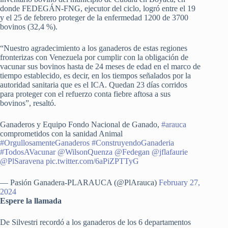
donde FEDEGÁN-FNG, ejecutor del ciclo, logró entre el 19
y el 25 de febrero proteger de la enfermedad 1200 de 3700
bovinos (32,4 %).
“Nuestro agradecimiento a los ganaderos de estas regiones
fronterizas con Venezuela por cumplir con la obligación de
vacunar sus bovinos hasta de 24 meses de edad en el marco de
tiempo establecido, es decir, en los tiempos señalados por la
autoridad sanitaria que es el ICA. Quedan 23 días corridos
para proteger con el refuerzo conta fiebre aftosa a sus
bovinos”, resaltó.
Ganaderos y Equipo Fondo Nacional de Ganado,
#arauca
comprometidos con la sanidad Animal
#OrgullosamenteGanaderos
#ConstruyendoGanaderia
#TodosAVacunar
@WilsonQuenza
@Fedegan
@jflafaurie
@PlSaravena
pic.twitter.com/6aPiZPTTyG
— Pasión Ganadera-PLARAUCA (@PlArauca)
February 27,
2024
Espere la llamada
De Silvestri recordó a los ganaderos de los 6 departamentos