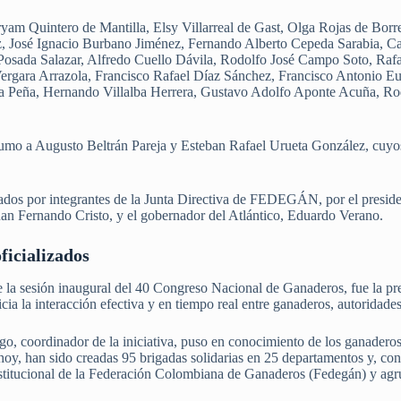
am Quintero de Mantilla, Elsy Villarreal de Gast, Olga Rojas de Bor
, José Ignacio Burbano Jiménez, Fernando Alberto Cepeda Sarabia, Ca
osada Salazar, Alfredo Cuello Dávila, Rodolfo José Campo Soto, Rafa
rgara Arrazola, Francisco Rafael Díaz Sánchez, Francisco Antonio Eu
 la Peña, Hernando Villalba Herrera, Gustavo Adolfo Aponte Acuña, Ro
mo a Augusto Beltrán Pareja y Esteban Rafael Urueta González, cuyos f
dos por integrantes de la Junta Directiva de FEDEGÁN, por el presiden
Juan Fernando Cristo, y el gobernador del Atlántico, Eduardo Verano.
ficializados
la sesión inaugural del 40 Congreso Nacional de Ganaderos, fue la pres
cia la interacción efectiva y en tiempo real entre ganaderos, autoridades
go, coordinador de la iniciativa, puso en conocimiento de los ganaderos
 hoy, han sido creadas 95 brigadas solidarias en 25 departamentos y, cons
institucional de la Federación Colombiana de Ganaderos (Fedegán) y ag