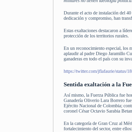
militares no tienen ideología polític
Durante el acto de instalación del 
dedicación y compromiso, han trans
Estas exaltaciones destacaron a líder
protección de los territorios rurales.
En un reconocimiento especial, los m
aplaudir al padre Diego Jaramillo C
ganaderas en todo el país con su inv
https://twitter.com/jflafaurie/stat
Sentida exaltación a la Fu
Así mismo, la Fuerza Pública fue hon
Ganadería Oliverio Lara Borrero fue
Ejército Nacional de Colombia; con
coronel César Octavio Sarabia Betanc
En la categoría de Gran Cruz al Mér
fortalecimiento del sector, entre ellos