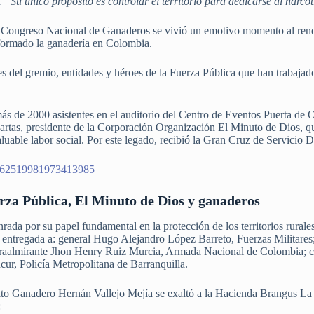
a. “Su único propósito es controlar el territorio para dedicarse al narco
40 Congreso Nacional de Ganaderos se vivió un emotivo momento al ren
formado la ganadería en Colombia.
es del gremio, entidades y héroes de la Fuerza Pública que han trabajado
ás de 2000 asistentes en el auditorio del Centro de Eventos Puerta de O
uartas, presidente de la Corporación Organización El Minuto de Dios, q
aluable labor social. Por este legado, recibió la Gran Cruz de Servicio 
us/1862519981973413985
erza Pública, El Minuto de Dios y ganaderos
rada por su papel fundamental en la protección de los territorios rurale
 entregada a: general Hugo Alejandro López Barreto, Fuerzas Militare
traalmirante Jhon Henry Ruiz Murcia, Armada Nacional de Colombia; 
ur, Policía Metropolitana de Barranquilla.
ito Ganadero Hernán Vallejo Mejía se exaltó a la Hacienda Brangus La 
: