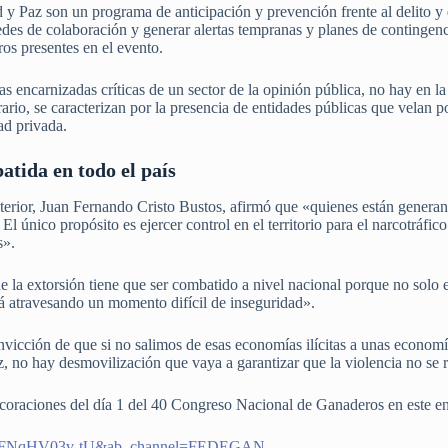
 y Paz son un programa de anticipación y prevención frente al delito y
redes de colaboración y generar alertas tempranas y planes de contingen
os presentes en el evento.
as encarnizadas críticas de un sector de la opinión pública, no hay en la
trario, se caracterizan por la presencia de entidades públicas que velan 
ad privada.
atida en todo el país
Interior, Juan Fernando Cristo Bustos, afirmó que «quienes están generan
. El único propósito es ejercer control en el territorio para el narcotráf
s».
 de la extorsión tiene que ser combatido a nivel nacional porque no solo 
tá atravesando un momento difícil de inseguridad».
nvicción de que si no salimos de esas economías ilícitas a unas economí
z, no hay desmovilización que vaya a garantizar que la violencia no se r
ecoraciones del día 1 del 40 Congreso Nacional de Ganaderos en este en
h?v=FNqHV03v-tU&ab_channel=FEDEGAN