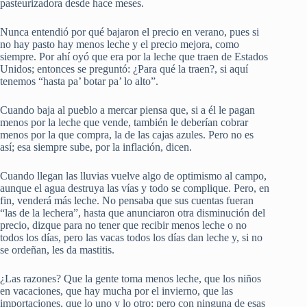
pasteurizadora desde hace meses.
Nunca entendió por qué bajaron el precio en verano, pues si
no hay pasto hay menos leche y el precio mejora, como
siempre. Por ahí oyó que era por la leche que traen de Estados
Unidos; entonces se preguntó: ¿Para qué la traen?, si aquí
tenemos “hasta pa’ botar pa’ lo alto”.
Cuando baja al pueblo a mercar piensa que, si a él le pagan
menos por la leche que vende, también le deberían cobrar
menos por la que compra, la de las cajas azules. Pero no es
así; esa siempre sube, por la inflación, dicen.
Cuando llegan las lluvias vuelve algo de optimismo al campo,
aunque el agua destruya las vías y todo se complique. Pero, en
fin, venderá más leche. No pensaba que sus cuentas fueran
“las de la lechera”, hasta que anunciaron otra disminución del
precio, dizque para no tener que recibir menos leche o no
todos los días, pero las vacas todos los días dan leche y, si no
se ordeñan, les da mastitis.
¿Las razones? Que la gente toma menos leche, que los niños
en vacaciones, que hay mucha por el invierno, que las
importaciones, que lo uno y lo otro; pero con ninguna de esas