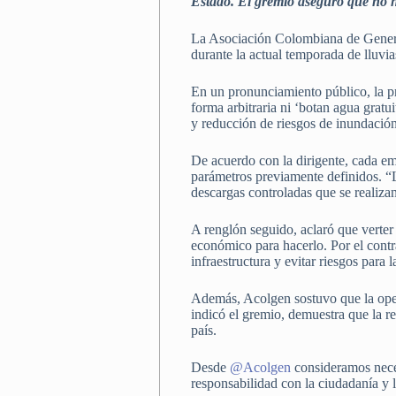
Estado. El gremio aseguró que no h
La Asociación Colombiana de Generad
durante la actual temporada de lluvia
En un pronunciamiento público, la pr
forma arbitraria ni ‘botan agua gratu
y reducción de riesgos de inundación,
De acuerdo con la dirigente, cada e
parámetros previamente definidos. “Lo
descargas controladas que se realiz
A renglón seguido, aclaró que verter 
económico para hacerlo. Por el contr
infraestructura y evitar riesgos para
Además, Acolgen sostuvo que la oper
indicó el gremio, demuestra que la r
país.
Desde
@Acolgen
consideramos neces
responsabilidad con la ciudadanía y