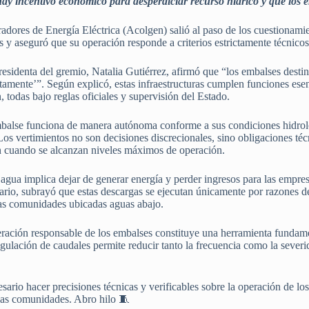
ay incentivo económico para desperdiciar recurso hídrico y que los 
ores de Energía Eléctrica (Acolgen) salió al paso de los cuestionamie
s y aseguró que su operación responde a criterios estrictamente técnicos
esidenta del gremio, Natalia Gutiérrez, afirmó que “los embalses desti
itamente’”. Según explicó, estas infraestructuras cumplen funciones esen
 todas bajo reglas oficiales y supervisión del Estado.
mbalse funciona de manera autónoma conforme a sus condiciones hidrol
s vertimientos no son decisiones discrecionales, sino obligaciones técni
an cuando se alcanzan niveles máximos de operación.
agua implica dejar de generar energía y perder ingresos para las empres
ario, subrayó que estas descargas se ejecutan únicamente por razones de 
 las comunidades ubicadas aguas abajo.
ación responsable de los embalses constituye una herramienta fundament
egulación de caudales permite reducir tanto la frecuencia como la severi
ario hacer precisiones técnicas y verificables sobre la operación de los
 las comunidades. Abro hilo 🧵