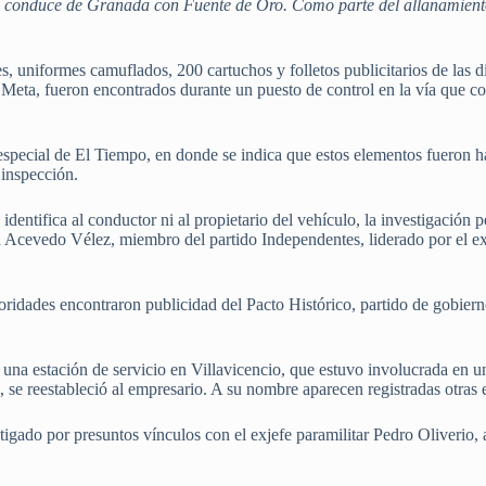
que conduce de Granada con Fuente de Oro. Como parte del allanamiento
 uniformes camuflados, 200 cartuchos y folletos publicitarios de las di
 Meta, fueron encontrados durante un puesto de control en la vía que 
especial de El Tiempo, en donde se indica que estos elementos fueron h
inspección.
identifica al conductor ni al propietario del vehículo, la investigación p
 Acevedo Vélez, miembro del partido Independentes, liderado por el ex
oridades encontraron publicidad del Pacto Histórico, partido de gobier
na estación de servicio en Villavicencio, que estuvo involucrada en u
, se reestableció al empresario. A su nombre aparecen registradas otras
tigado por presuntos vínculos con el exjefe paramilitar Pedro Oliverio, 