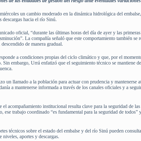
es de las entidades de gestión del riesgo ante eventuales variaciones
 miércoles un cambio moderado en la dinámica hidrológica del embalse
s descargas hacia el río Sinú.
icado oficial, “durante las últimas horas del día de ayer y las primeras
isminución”. La compañía señaló que este comportamiento también se ref
an descendido de manera gradual.
esponde a condiciones propias del ciclo climático y que, por el momento,
o. Sin embargo, Urrá enfatizó que el seguimiento técnico se mantiene 
cuenca.
hizo un llamado a la población para actuar con prudencia y mantenerse a
adanía a mantenerse informada a través de los canales oficiales y a segu
 el acompañamiento institucional resulta clave para la seguridad de la
o, ese trabajo coordinado “es fundamental para la seguridad de todos” 
tes técnicos sobre el estado del embalse y del río Sinú pueden consult
e niveles, aportes y descargas.