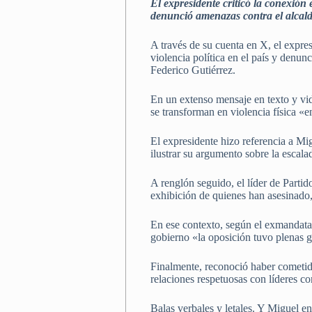
El expresidente criticó la conexión 
denunció amenazas contra el alcald
A través de su cuenta en X, el expres
violencia política en el país y denun
Federico Gutiérrez.
En un extenso mensaje en texto y vide
se transforman en violencia física «
El expresidente hizo referencia a Mig
ilustrar su argumento sobre la esca
A renglón seguido, el líder de Parti
exhibición de quienes han asesinado,
En ese contexto, según el exmandata
gobierno «la oposición tuvo plenas g
Finalmente, reconoció haber cometido
relaciones respetuosas con líderes 
Balas verbales y letales. Y Miguel en