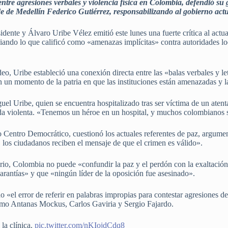
entre agresiones verbales y violencia física en Colombia, defendió su 
e de Medellín Federico Gutiérrez, responsabilizando al gobierno actu
idente y Álvaro Uribe Vélez emitió este lunes una fuerte crítica al actu
ciando lo que calificó como «amenazas implícitas» contra autoridades lo
o, Uribe estableció una conexión directa entre las «balas verbales y let
en un momento de la patria en que las instituciones están amenazadas y 
uel Uribe, quien se encuentra hospitalizado tras ser víctima de un atent
lada violenta. «Tenemos un héroe en un hospital, y muchos colombianos 
do Centro Democrático, cuestionó los actuales referentes de paz, argume
 los ciudadanos reciben el mensaje de que el crimen es válido».
rio, Colombia no puede «confundir la paz y el perdón con la exaltación
arantías» y que «ningún líder de la oposición fue asesinado».
 «el error de referir en palabras impropias para contestar agresiones d
como Antanas Mockus, Carlos Gaviria y Sergio Fajardo.
 la clínica.
pic.twitter.com/nKIojdCdq8