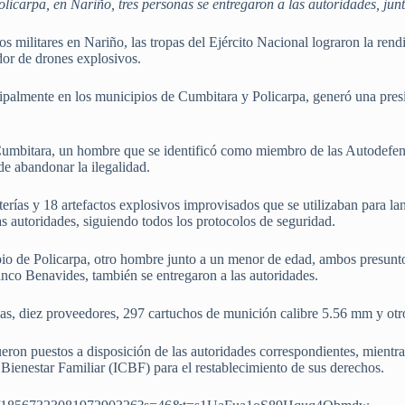
icarpa, en Nariño, tres personas se entregaron a las autoridades, junt
vos militares en Nariño, las tropas del Ejército Nacional lograron la r
dor de drones explosivos.
cipalmente en los municipios de Cumbitara y Policarpa, generó una presi
 Cumbitara, un hombre que se identificó como miembro de las Autodefen
de abandonar la ilegalidad.
terías y 18 artefactos explosivos improvisados que se utilizaban para la
as autoridades, siguiendo todos los protocolos de seguridad.
pio de Policarpa, otro hombre junto a un menor de edad, ambos presun
anco Benavides, también se entregaron a las autoridades.
as, diez proveedores, 297 cartuchos de munición calibre 5.56 mm y otro
fueron puestos a disposición de las autoridades correspondientes, mientr
Bienestar Familiar (ICBF) para el restablecimiento de sus derechos.