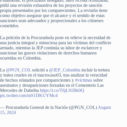
Finalmente, el procurador delegado, Jairo Acosta Aristizábal,
pidió una revisión exhaustiva de los proyectos de sanción
propia presentados por los comparecientes. La revisión tiene
como objetivo asegurar que el alcance y el sentido de estas
sanciones sean adecuados y proporcionales a los crímenes
cometidos.
La petición de la Procuraduría pone en relieve la necesidad de
una justicia integral y minuciosa para las víctimas del conflicto
armado, mientras la JEP continúa su labor de esclarecer y
sancionar las graves violaciones de derechos humanos
ocurridas en Colombia.
La
@PGN_COL
solicitó a
@JEP_Colombia
incluir la tortura
y tratos crueles en el macrocaso03, tras analizar la veracidad
de hechos relatados por comparecientes y
#víctimas
sobre
asesinatos y desapariciones forzadas en el Cementerio Las
Mercedes de Dabeiba
https://t.co/T6jL91Bk0Q
pic.twitter.com/mS1DKUYMc4
— Procuraduría General de la Nación (@PGN_COL)
August
15, 2024