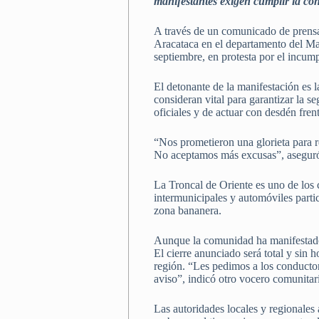
manifestantes exigen cumplir la con
A través de un comunicado de prensa 
Aracataca en el departamento del Mag
septiembre, en protesta por el incum
El detonante de la manifestación es 
consideran vital para garantizar la 
oficiales y de actuar con desdén fren
“Nos prometieron una glorieta para r
No aceptamos más excusas”, aseguró 
La Troncal de Oriente es uno de los 
intermunicipales y automóviles partic
zona bananera.
Aunque la comunidad ha manifestado s
El cierre anunciado será total y sin h
región. “Les pedimos a los conductor
aviso”, indicó otro vocero comunitar
Las autoridades locales y regionales