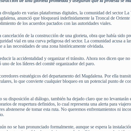
strucción de una glorieta prometida y aseguran que la protesta se m
divulgado en varias plataformas digitales, la comunidad del sector La V
dalena, anunció que bloqueará indefinidamente la Troncal de Oriente a 
plimiento de los acuerdos pactados con las autoridades viales.
la cancelación de la construcción de una glorieta, obra que había sido 
seguridad vial en una curva peligrosa del sector. La comunidad acusa a
te a las necesidades de una zona históricamente olvidada.
educir la accidentalidad y organizar el tránsito. Ahora nos dicen que no
uno de los líderes del comité organizador del paro.
corredores estratégicos del departamento del Magdalena. Por ella transi
ulares, lo que convierte cualquier bloqueo en un potencial punto de cong
u disposición al diálogo, también ha dejado claro que no levantarán e
orarios de reapertura definidos, lo cual representa una alerta para viajer
es abstenerse de tomar esta ruta. No queremos enfrentamientos ni incon
io.
 aún no se han pronunciado formalmente, aunque se espera la instalació