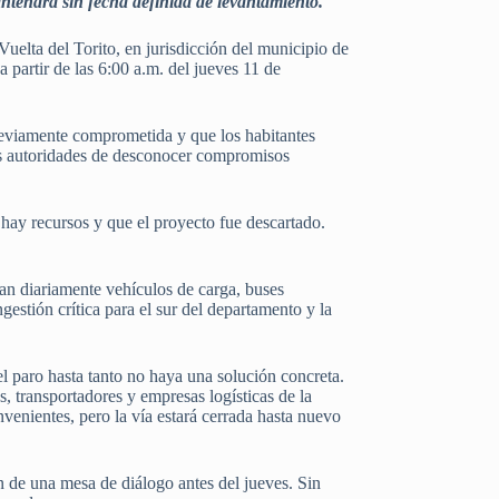
antendrá sin fecha definida de levantamiento.
uelta del Torito, en jurisdicción del municipio de
partir de las 6:00 a.m. del jueves 11 de
previamente comprometida y que los habitantes
 las autoridades de desconocer compromisos
 hay recursos y que el proyecto fue descartado.
tan diariamente vehículos de carga, buses
estión crítica para el sur del departamento y la
l paro hasta tanto no haya una solución concreta.
os, transportadores y empresas logísticas de la
venientes, pero la vía estará cerrada hasta nuevo
n de una mesa de diálogo antes del jueves. Sin