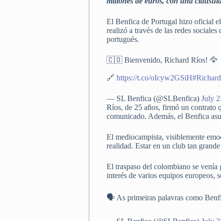
millones de euros, con una cláusula
El Benfica de Portugal hizo oficial e
realizó a través de las redes social
portugués.
🇨🇴 Bienvenido, Richard Ríos! 🦅
🔗
https://t.co/oIcyw2GSiH
#Richar
— SL Benfica (@SLBenfica)
July 
Ríos, de 25 años, firmó un contrato 
comunicado. Además, el Benfica asum
El mediocampista, visiblemente emoc
realidad. Estar en un club tan grand
El traspaso del colombiano se venía 
interés de varios equipos europeos, 
🗣️ As primeiras palavras como Benfi