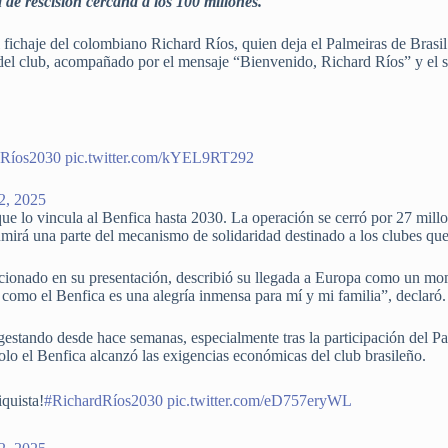
 de rescisión cercana a los 100 millones.
l fichaje del colombiano Richard Ríos, quien deja el Palmeiras de Brasil
es del club, acompañado por el mensaje “Bienvenido, Richard Ríos” y el
dRíos2030
pic.twitter.com/kYEL9RT292
22, 2025
que lo vincula al Benfica hasta 2030. La operación se cerró por 27 mill
irá una parte del mecanismo de solidaridad destinado a los clubes que
ionado en su presentación, describió su llegada a Europa como un mo
e como el Benfica es una alegría inmensa para mí y mi familia”, declaró.
gestando desde hace semanas, especialmente tras la participación del P
solo el Benfica alcanzó las exigencias económicas del club brasileño.
quista!
#RichardRíos2030
pic.twitter.com/eD757eryWL