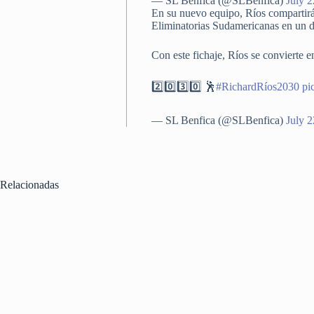
— SL Benfica (@SLBenfica)
July 
En su nuevo equipo, Ríos compartirá
Eliminatorias Sudamericanas en un d
Con este fichaje, Ríos se convierte 
2️⃣0️⃣3️⃣0️⃣ 🕺
#RichardRíos2030
pi
— SL Benfica (@SLBenfica)
July 
Relacionadas