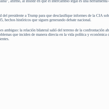
aína”, afirmó, al insistir en que el intercambio legal es una herramienta
ud del presidente a Trump para que desclasifique informes de la CIA sob
985, hechos históricos que siguen generando debate nacional.
s ambiguo: la relación bilateral salió del terreno de la confrontación abi
problemas que inciden de manera directa en la vida política y económica
ientes.