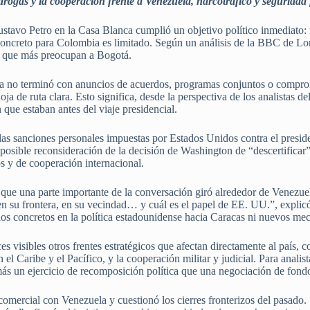
drogas y la cooperación frente a Venezuela, narcotráfico y seguridad 
tavo Petro en la Casa Blanca cumplió un objetivo político inmediato: 
concreto para Colombia es limitado. Según un análisis de la BBC de Lon
as que más preocupan a Bogotá.
cita no terminó con anuncios de acuerdos, programas conjuntos o compr
ja de ruta clara. Esto significa, desde la perspectiva de los analistas de
que estaban antes del viaje presidencial.
las sanciones personales impuestas por Estados Unidos contra el presid
osible reconsideración de la decisión de Washington de “descertificar” 
os y de cooperación internacional.
 que una parte importante de la conversación giró alrededor de Venezu
su frontera, en su vecindad… y cuál es el papel de EE. UU.”, explicó 
s concretos en la política estadounidense hacia Caracas ni nuevos mec
 visibles otros frentes estratégicos que afectan directamente al país, c
en el Caribe y el Pacífico, y la cooperación militar y judicial. Para anali
ás un ejercicio de recomposición política que una negociación de fond
comercial con Venezuela y cuestionó los cierres fronterizos del pasado. 