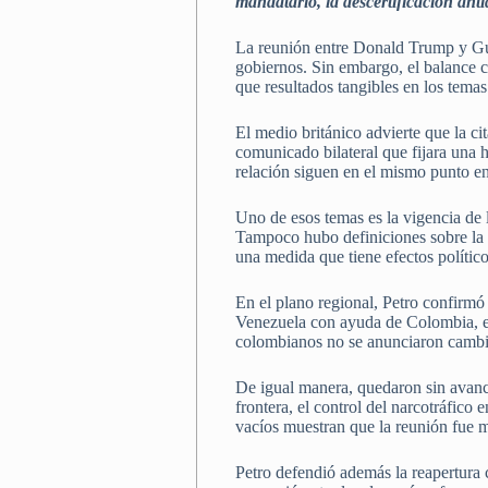
mandatario, la descertificación anti
La reunión entre Donald Trump y Gus
gobiernos. Sin embargo, el balance 
que resultados tangibles en los tem
El medio británico advierte que la 
comunicado bilateral que fijara una ho
relación siguen en el mismo punto en 
Uno de esos temas es la vigencia de 
Tampoco hubo definiciones sobre la p
una medida que tiene efectos polític
En el plano regional, Petro confirmó
Venezuela con ayuda de Colombia, en 
colombianos no se anunciaron cambio
De igual manera, quedaron sin avances
frontera, el control del narcotráfico 
vacíos muestran que la reunión fue m
Petro defendió además la reapertura 