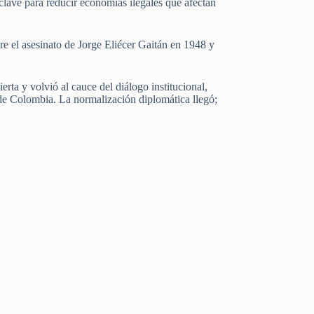
 clave para reducir economías ilegales que afectan
re el asesinato de Jorge Eliécer Gaitán en 1948 y
erta y volvió al cauce del diálogo institucional,
 de Colombia. La normalización diplomática llegó;