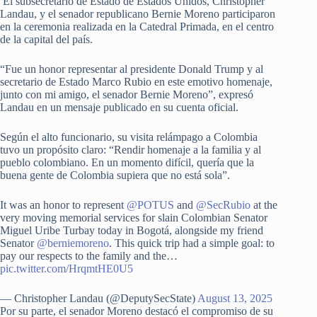
El subsecretario de Estado de Estados Unidos, Christopher
Landau, y el senador republicano Bernie Moreno participaron
en la ceremonia realizada en la Catedral Primada, en el centro
de la capital del país.
“Fue un honor representar al presidente Donald Trump y al
secretario de Estado Marco Rubio en este emotivo homenaje,
junto con mi amigo, el senador Bernie Moreno”, expresó
Landau en un mensaje publicado en su cuenta oficial.
Según el alto funcionario, su visita relámpago a Colombia
tuvo un propósito claro: “Rendir homenaje a la familia y al
pueblo colombiano. En un momento difícil, quería que la
buena gente de Colombia supiera que no está sola”.
It was an honor to represent
@POTUS
and
@SecRubio
at the
very moving memorial services for slain Colombian Senator
Miguel Uribe Turbay today in Bogotá, alongside my friend
Senator
@berniemoreno
. This quick trip had a simple goal: to
pay our respects to the family and the…
pic.twitter.com/HrqmtHE0U5
— Christopher Landau (@DeputySecState)
August 13, 2025
Por su parte, el senador Moreno destacó el compromiso de su