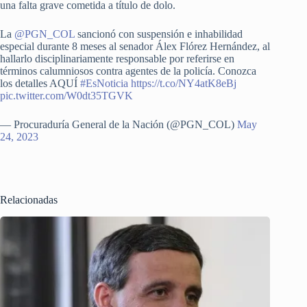
una falta grave cometida a título de dolo.
La
@PGN_COL
sancionó con suspensión e inhabilidad
especial durante 8 meses al senador Álex Flórez Hernández, al
hallarlo disciplinariamente responsable por referirse en
términos calumniosos contra agentes de la policía. Conozca
los detalles AQUÍ
#EsNoticia
https://t.co/NY4atK8eBj
pic.twitter.com/W0dt35TGVK
— Procuraduría General de la Nación (@PGN_COL)
May
24, 2023
Relacionadas