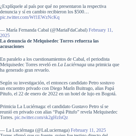
¿Explíquele al país por qué no presentaron la respectiva
denuncia y sí en cambio recibieron los $500…
pic.twitter.com/Wf1EWzNcKq
— María Fernanda Cabal (@MariaFdaCabal)
February 11,
2025
La denuncia de Melquisedec Torres refuerza las
acusaciones
En paralelo a los cuestionamientos de Cabal, el periodista
Melquisedec Torres reveló en
La Luciérnaga
una primicia que
ha generado gran revuelo.
Según su investigación, el entonces candidato Petro sostuvo
un encuentro privado con Diego Marín Buitrago, alias Papá
Pitufo, el 22 de enero de 2022 en un hotel de lujo en Bogotá.
Primicia La Luciérnaga: el candidato Gustavo Petro sí se
reunió en privado con alias “Papá Pitufo” revela Melquisedec
Torres.
pic.twitter.com/sk2gHzIsQz
— La Luciérnaga (@LaLuciernaga)
February 11, 2025
Torres afirmó que su fuente, quien fue testigo directo del