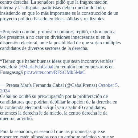
centro derecha. La senadora pidió que la fragmentación
interna y las disputas partidistas deben quedar de lado,
insistiendo en que lo más importante es la construcción de un
proyecto político basado en ideas sólidas y realizables.
«Propósito común, propósito común», repitió, exhortando a
los presentes a no caer en divisiones innecesarias ni en la
dispersión electoral, ante la posibilidad de que surjan múltiples
candidatos de diversos sectores de la derecha.
“Tienen que haber buenas ideas que sean incontrovertibles”
senadora
@MariaFdaCabal
en reunión con empresarios en
Fusagasugá
pic.twitter.com/RFSOMk5MaC
— Prensa María Fernanda Cabal (@CabalPrensa)
October 5,
2024
Cabal no ocultó su preocupación por la proliferación de
candidaturas que podrían debilitar la opción de la derecha en
la contienda electoral: «Aquí van a salir 40 candidatos,
entonces la derecha le da miedo, la centro derecha le da
miedo», advirtió.
Para la senadora, es esencial que las propuestas que se
presenten estén alineadas con un enfoque práctico y que se