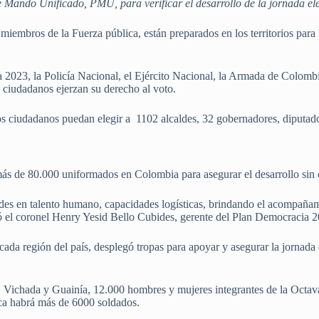
de Mando Unificado, PMU, para verificar el desarrollo de la jornada ele
embros de la Fuerza pública, están preparados en los territorios para l
2023, la Policía Nacional, el Ejército Nacional, la Armada de Colombia
s ciudadanos ejerzan su derecho al voto.
os ciudadanos puedan elegir a 1102 alcaldes, 32 gobernadores, diputados
ás de 80.000 uniformados en Colombia para asegurar el desarrollo sin c
des en talento humano, capacidades logísticas, brindando el acompañami
tó el coronel Henry Yesid Bello Cubides, gerente del Plan Democracia 
 cada región del país, desplegó tropas para apoyar y asegurar la jornada
Vichada y Guainía, 12.000 hombres y mujeres integrantes de la Octava 
ca habrá más de 6000 soldados.