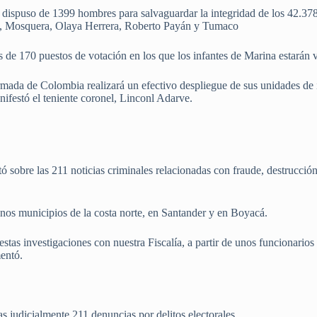
 dispuso de 1399 hombres para salvaguardar la integridad de los 42.378
la, Mosquera, Olaya Herrera, Roberto Payán y Tumaco
 de 170 puestos de votación en los que los infantes de Marina estarán 
Armada de Colombia realizará un efectivo despliegue de sus unidades de 
nifestó el teniente coronel, Linconl Adarve.
 sobre las 211 noticias criminales relacionadas con fraude, destrucción 
nos municipios de la costa norte, en Santander y en Boyacá.
as investigaciones con nuestra Fiscalía, a partir de unos funcionarios 
mentó.
s judicialmente 211 denuncias por delitos electorales.