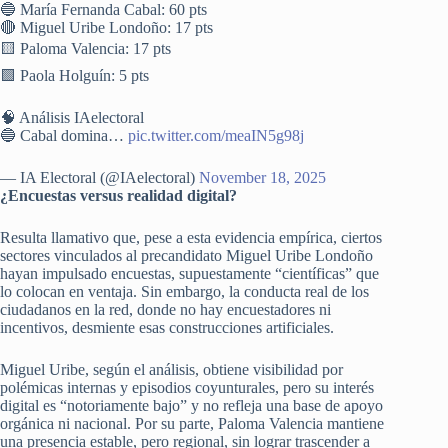
🔵 María Fernanda Cabal: 60 pts
🔴 Miguel Uribe Londoño: 17 pts
🟨 Paloma Valencia: 17 pts
🟩 Paola Holguín: 5 pts
🧠 Análisis IAelectoral
🔵 Cabal domina…
pic.twitter.com/meaIN5g98j
— IA Electoral (@IAelectoral)
November 18, 2025
¿Encuestas versus realidad digital?
Resulta llamativo que, pese a esta evidencia empírica, ciertos
sectores vinculados al precandidato Miguel Uribe Londoño
hayan impulsado encuestas, supuestamente “científicas” que
lo colocan en ventaja. Sin embargo, la conducta real de los
ciudadanos en la red, donde no hay encuestadores ni
incentivos, desmiente esas construcciones artificiales.
Miguel Uribe, según el análisis, obtiene visibilidad por
polémicas internas y episodios coyunturales, pero su interés
digital es “notoriamente bajo” y no refleja una base de apoyo
orgánica ni nacional. Por su parte, Paloma Valencia mantiene
una presencia estable, pero regional, sin lograr trascender a