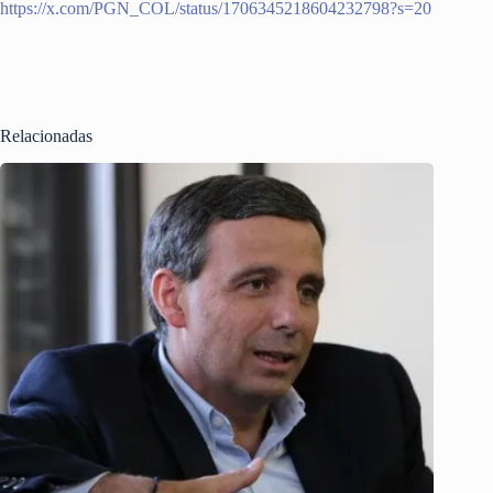
https://x.com/PGN_COL/status/1706345218604232798?s=20
Relacionadas