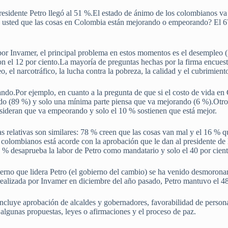
residente Petro llegó al 51 %.El estado de ánimo de los colombianos va 
ee usted que las cosas en Colombia están mejorando o empeorando? El
.
 por Invamer, el principal problema en estos momentos es el desempleo 
n el 12 por ciento.La mayoría de preguntas hechas por la firma encuesta
, el narcotráfico, la lucha contra la pobreza, la calidad y el cubrimient
ando.Por ejemplo, en cuanto a la pregunta de que si el costo de vida 
 (89 %) y solo una mínima parte piensa que va mejorando (6 %).Otro e
nsideran que va empeorando y solo el 10 % sostienen que está mejor.
as relativas son similares: 78 % creen que las cosas van mal y el 16 % 
s colombianos está acorde con la aprobación que le dan al presidente de
 % desaprueba la labor de Petro como mandatario y solo el 40 por cient
ierno que lidera Petro (el gobierno del cambio) se ha venido desmoron
 realizada por Invamer en diciembre del año pasado, Petro mantuvo el 
cluye aprobación de alcaldes y gobernadores, favorabilidad de personaj
 algunas propuestas, leyes o afirmaciones y el proceso de paz.