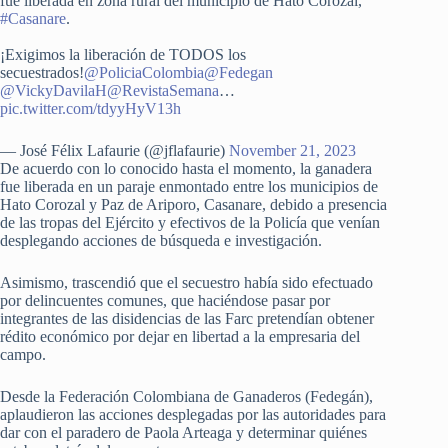
fue liberada en zona rural del municipio de Hato Corozal,
#Casanare
.
¡Exigimos la liberación de TODOS los
secuestrados!
@PoliciaColombia
@Fedegan
@VickyDavilaH
@RevistaSemana
…
pic.twitter.com/tdyyHyV13h
— José Félix Lafaurie (@jflafaurie)
November 21, 2023
De acuerdo con lo conocido hasta el momento, la ganadera
fue liberada en un paraje enmontado entre los municipios de
Hato Corozal y Paz de Ariporo, Casanare, debido a presencia
de las tropas del Ejército y efectivos de la Policía que venían
desplegando acciones de búsqueda e investigación.
Asimismo, trascendió que el secuestro había sido efectuado
por delincuentes comunes, que haciéndose pasar por
integrantes de las disidencias de las Farc pretendían obtener
rédito económico por dejar en libertad a la empresaria del
campo.
Desde la Federación Colombiana de Ganaderos (Fedegán),
aplaudieron las acciones desplegadas por las autoridades para
dar con el paradero de Paola Arteaga y determinar quiénes