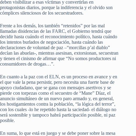
deben visibilizar a esas víctimas y convertirlas en
protagonistas diarios, porque la indiferencia y el olvido son
cómplices silenciosos de los secuestradores.
Frente a los demás, los también “retenidos” por las mal
llamadas disidencias de las FARC, el Gobierno tendrá que
decidir hasta cuándo el reconocimiento político, hasta cuándo
los intentos burlados de negociación, hasta cuándo las
declaraciones de voluntad de paz –“morcillas p’al diablo”
decían las abuelas-, mientras asesinan, extorsionan, secuestran
y tienen el cinismo de afirmar que “No somos productores ni
consumidores de drogas…”.
En cuanto a la paz con el ELN, es un proceso en avance y en
el que vale la pena persistir, pero necesita una fuerte base de
apoyo ciudadano, que se gana con mensajes asertivos y se
pierde con torpezas como el secuestro de “Mane” Díaz, el
anuncio simultáneo de un nuevo paro armado y, en general,
los hostigamientos contra la población, “la lógica del terror”,
con los cuales -lo he repetido hasta la saciedad- el diálogo no
será sostenible y tampoco habrá participación posible, ni paz
posible.
En suma, lo que está en juego y se debe poner sobre la mesa