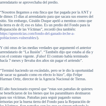
arrendatario se aprovechaba del predio.
“Nosotros llegamos a esta finca que fue pagada por la ANT y
le dimos 15 días al arrendatario para que sacara sus enseres del
sitio. Sin embargo, Giraldo Duque apeló a mentiras como que
la tierra es de él; eso es falso. Es un predio del Fondo para la
Reparación de las Víctimas”, recordó (lea también:
https://apnnoticias.com/fondo-del-ganado-leche-a-
poblaciones-vulnerables/
).
Y citó otras de las medias verdades que argumentó el anterior
arrendatario de “La Ilusión”. “También dijo que estaba al día y
con el contrato vigente. ¡Falso! El contrato había terminado
hacía 7 meses y llevaba dos años sin pagar el arriendo”.
“Terminó haciendo un escándalo, pero se le dio la oportunidad
de sacar su ganado como en efecto lo hizo”, dijo Felipe
Harman Ortiz, director de la Agencia Nacional de Tierras.
El alto funcionario expresó que “estas son patrañas de quienes
se beneficiaron de los bienes que los paramilitares destinaron
para sus víctimas. Patrañas para seguir pagando sumas
irrisorias por la buena tierra del Fondo para la Reparación de
las Víctimas. Son patrañas con las que se siguen robando la