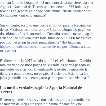
Jorman Giraldo Duque. En el momento de la transferencia a la
Agencia Nacional de Tierras se le encuentran 333 búfalos y
bovinos en general en donde cada animal cuesta alrededor de
$5 millones y así él lo anuncia”.
Sin embargo, sostuvo que desde el Fondo para la Reparación
de las Víctimas les indicaron que Giraldo Duque no pagó los
dos últimos años de arriendo. “¡Dos años completos sin pagar
arriendo! Ni siquiera la irrisoria suma de $900.000 mensuales
por 153 hectáreas la pagó puntualmente” (lea también:
https://apnnoticias.com/colocacion-de-tes-por-billones-a-tasas-
mas-altas/
).
El director de la ANT señaló que “si el señor Jorman Giraldo
hubiera vendido unos pocos de sus búfalos habría pagado lo
que debía de arriendo. Literalmente le estaban regalando la
tierra y a pesar de eso, no pagaba el arriendo. Esta finca los
jefes paramilitares la entregaron para reparar a sus víctimas”.
Las medias verdades, según la Agencia Nacional de
Tierras
Reiteró que mientras las víctimas de los grupos paramilitares
se mueren de viejas sin recibir ninguna reparación, este