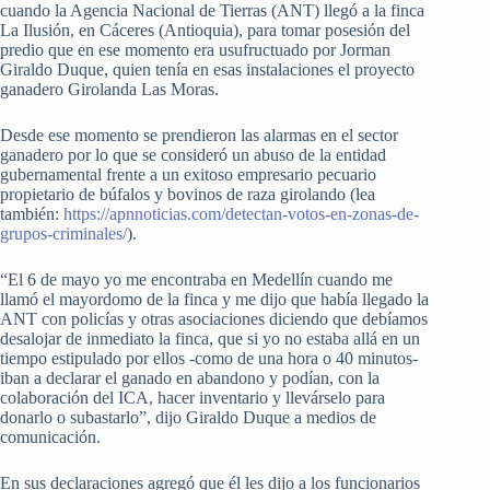
cuando la Agencia Nacional de Tierras (ANT) llegó a la finca
La Ilusión, en Cáceres (Antioquia), para tomar posesión del
predio que en ese momento era usufructuado por Jorman
Giraldo Duque, quien tenía en esas instalaciones el proyecto
ganadero Girolanda Las Moras.
Desde ese momento se prendieron las alarmas en el sector
ganadero por lo que se consideró un abuso de la entidad
gubernamental frente a un exitoso empresario pecuario
propietario de búfalos y bovinos de raza girolando (lea
también:
https://apnnoticias.com/detectan-votos-en-zonas-de-
grupos-criminales/
).
“El 6 de mayo yo me encontraba en Medellín cuando me
llamó el mayordomo de la finca y me dijo que había llegado la
ANT con policías y otras asociaciones diciendo que debíamos
desalojar de inmediato la finca, que si yo no estaba allá en un
tiempo estipulado por ellos -como de una hora o 40 minutos-
iban a declarar el ganado en abandono y podían, con la
colaboración del ICA, hacer inventario y llevárselo para
donarlo o subastarlo”, dijo Giraldo Duque a medios de
comunicación.
En sus declaraciones agregó que él les dijo a los funcionarios