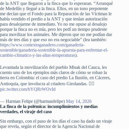
de la ANT que llegaron a la finca que lo esperaran. “Arranqué
de Medellín y llegué a la finca. Ellos, en un tono prepotente
me decían que el Fondo para la Reparación de las Víctimas le
había vendido el predio a la ANT y que tenían autorización
para desalojarme de inmediato. Yo no me opuse al desalojo
porque la finca no es mía, pero les pedí un tiempo prudente
para movilizar los animales. Me dijeron que no me podían dar
más de tres días y que eso no era negociable” (lea también:
https://www.contextoganadero.com/ganaderia-
sostenible/ganaderia-sostenible-la-apuesta-para-enfrentar-el-
cambio-climatico-y-las-altas-temperaturas
).
Levantada la movilización del pueblo Misak del Cauca, les
cuento uno de los ejemplos más claros de cómo se roban la
tierra en Colombia: el caso del predio La Ilusión, en Cáceres,
Antioquia, que involucra al criadero Girolandas. 👇🏻
pic.twitter.com/bYQRrWOvId
— Harman Felipe (@harmanfelipe)
May 14, 2026
La finca de la polémica: incumplimientos y medias
verdades, el viraje del caso
Sin embargo, con el paso de los días el caso ha dado un viraje
que revela, según el director de la Agencia Nacional de