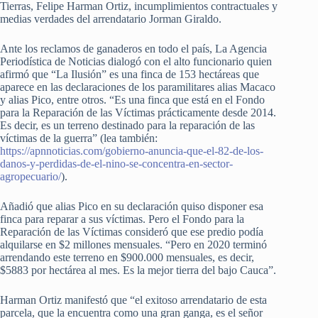
Tierras, Felipe Harman Ortiz, incumplimientos contractuales y
medias verdades del arrendatario Jorman Giraldo.
Ante los reclamos de ganaderos en todo el país, La Agencia
Periodística de Noticias dialogó con el alto funcionario quien
afirmó que “La Ilusión” es una finca de 153 hectáreas que
aparece en las declaraciones de los paramilitares alias Macaco
y alias Pico, entre otros. “Es una finca que está en el Fondo
para la Reparación de las Víctimas prácticamente desde 2014.
Es decir, es un terreno destinado para la reparación de las
víctimas de la guerra” (lea también:
https://apnnoticias.com/gobierno-anuncia-que-el-82-de-los-
danos-y-perdidas-de-el-nino-se-concentra-en-sector-
agropecuario/
).
Añadió que alias Pico en su declaración quiso disponer esa
finca para reparar a sus víctimas. Pero el Fondo para la
Reparación de las Víctimas consideró que ese predio podía
alquilarse en $2 millones mensuales. “Pero en 2020 terminó
arrendando este terreno en $900.000 mensuales, es decir,
$5883 por hectárea al mes. Es la mejor tierra del bajo Cauca”.
Harman Ortiz manifestó que “el exitoso arrendatario de esta
parcela, que la encuentra como una gran ganga, es el señor