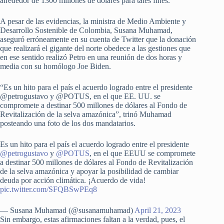
alrededor de 1300 millones de dólares para tales fines.
A pesar de las evidencias, la ministra de Medio Ambiente y
Desarrollo Sostenible de Colombia, Susana Muhamad,
aseguró erróneamente en su cuenta de Twitter que la donación
que realizará el gigante del norte obedece a las gestiones que
en ese sentido realizó Petro en una reunión de dos horas y
media con su homólogo Joe Biden.
“Es un hito para el país el acuerdo logrado entre el presidente
@petrogustavo y @POTUS, en el que EE. UU. se
compromete a destinar 500 millones de dólares al Fondo de
Revitalización de la selva amazónica”, trinó Muhamad
posteando una foto de los dos mandatarios.
Es un hito para el país el acuerdo logrado entre el presidente
@petrogustavo
y
@POTUS
, en el que EEUU se compromete
a destinar 500 millones de dólares al Fondo de Revitalización
de la selva amazónica y apoyar la posibilidad de cambiar
deuda por acción climática. ¡Acuerdo de vida!
pic.twitter.com/SFQBSwPEq8
— Susana Muhamad (@susanamuhamad)
April 21, 2023
Sin embargo, estas afirmaciones faltan a la verdad, pues, el