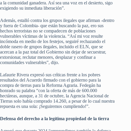
a la comunidad ganadera. Así sea una voz en el desierto, sigo
exigiendo su inmediata liberación”.
Además, estalló contra los grupos ilegales que afirman -dentro
y fuera de Colombia- que están buscando la paz, ero sus
hechos terroristas no se compadecen de poblaciones
vulnerables víctimas de la violencia. “Así mi voz resulte
incómoda en medio de los festejos, seguiré rechazando el
doble rasero de grupos ilegales, incluido el ELN, que se
acercan a la paz total del Gobierno sin dejar de secuestrar,
extorsionar, reclutar menores, desplazar y confinar a
comunidades vulnerables”, dijo.
Lafaurie Rivera expresó sus críticas frente a los pobres
resultados del Acuerdo firmado con el gobierno para la
compra de tierras para la Reforma Agraria. Fedegán ha
honrado su palabra “con la oferta de más de 600.000
hectáreas, aunque, a 31 de octubre, la Agencia Nacional de
Tierras solo había comprado 14.260, a pesar de lo cual nuestra
repuesta es una sola: ¡Seguiremos cumpliendo!”.
Defensa del derecho a la legítima propiedad de la tierra
Agregó que durante 2024 “emprendimos también la defensa