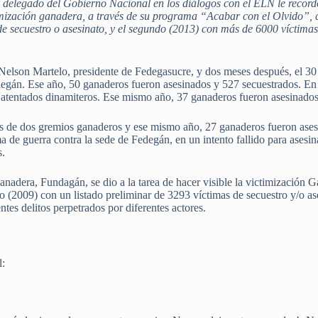
y delegado del Gobierno Nacional en los diálogos con el ELN le record
imización ganadera, a través de su programa “Acabar con el Olvido”, 
 de secuestro o asesinato, y el segundo (2013) con más de 6000 víctima
Nelson Martelo, presidente de Fedegasucre, y dos meses después, el 30
gán. Ese año, 50 ganaderos fueron asesinados y 527 secuestrados. En
 atentados dinamiteros. Ese mismo año, 37 ganaderos fueron asesinados
s de dos gremios ganaderos y ese mismo año, 27 ganaderos fueron ases
a de guerra contra la sede de Fedegán, en un intento fallido para asesi
s.
dera, Fundagán, se dio a la tarea de hacer visible la victimización G
o (2009) con un listado preliminar de 3293 víctimas de secuestro y/o as
tes delitos perpetrados por diferentes actores.
l: