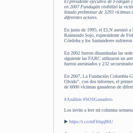
El presidente ejecutivo de Fedegán 
en 2007 Fundagán visibilizó la vict
listado preliminar de 3293 víctimas
diferentes actores.
En junio de 1995, el ELN asesinó a 
Raimundo Sojo, expresidente de Fede
Córdoba y los Santanderes sufrieron
En 2002 fueron dinamitadas las sede
siguiente las FARC utilizaron un arm
fueron asesinados y 232 secuestrado
En 2007, La Fundación Colombia Gana
Olvido”, con dos informes, el primer
de 6000 víctimas ganaderas de diferen
#Análisis
#SOSGanadero
Los invito a leer mi columna semana
▶️
https://t.co/mFIriqq8bU