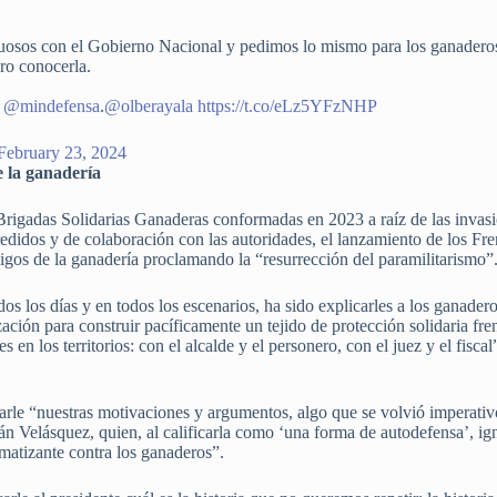
osos con el Gobierno Nacional y pedimos lo mismo para los ganaderos 
ero conocerla.
l
@mindefensa
.
@olberayala
https://t.co/eLz5YFzNHP
February 23, 2024
e la ganadería
igadas Solidarias Ganaderas conformadas en 2023 a raíz de las invasio
idos y de colaboración con las autoridades, el lanzamiento de los Fren
gos de la ganadería proclamando la “resurrección del paramilitarismo”
os los días y en todos los escenarios, ha sido explicarles a los ganaderos,
ación para construir pacíficamente un tejido de protección solidaria fr
s en los territorios: con el alcalde y el personero, con el juez y el fisca
carle “nuestras motivaciones y argumentos, algo que se volvió imperativo
ván Velásquez, quien, al calificarla como ‘una forma de autodefensa’, i
matizante contra los ganaderos”.