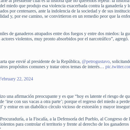
rle al presidente cuál es la historia que no queremos repetir: la historia
 del miedo que produjo esa violencia exacerbada contra la ganadería y lo 
dos por centenares, ante la indolencia de la sociedad y de sus institucio
galidad y, por ese camino, se convirtieron en un remedio peor que la enf
 miles de ganaderos atrapados entre dos fuegos y entre dos miedos: la gue
ctores violentos, muy pronto absorbidos por el narcotráfico”, agregó.
arta que envié al presidente de la República,
@petrogustavo
, solicitan
estros propósitos comunes y tratar otros temas de interés…
pic.twitter
February 22, 2024
zo una afirmación preocupante y es que “hoy es latente el riesgo de que
e ‘irse con sus vacas a otra parte’; porque el regreso del miedo a perder e
d’ y entrar en un diabólico círculo vicioso de extorsión y mayor insegur
a Procuraduría, a la Fiscalía, a la Defensoría del Pueblo, al Congreso d
iolentos para controlar el territorio y frente al derecho de los ganadero
”.