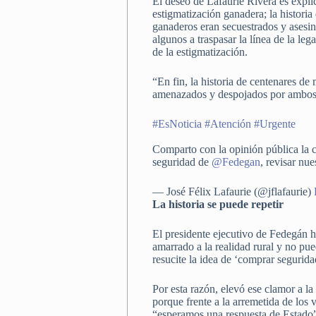
El deseo de Lafaurie Rivera es explica
estigmatización ganadera; la historia
ganaderos eran secuestrados y asesina
algunos a traspasar la línea de la le
de la estigmatización.
“En fin, la historia de centenares de
amenazados y despojados por ambos a
#EsNoticia
#Atención
#Urgente
Comparto con la opinión pública la c
seguridad de
@Fedegan
, revisar nu
— José Félix Lafaurie (@jflafaurie)
La historia se puede repetir
El presidente ejecutivo de Fedegán hi
amarrado a la realidad rural y no pued
resucite la idea de ‘comprar segurida
Por esta razón, elevó ese clamor a l
porque frente a la arremetida de los v
“esperamos una respuesta de Estado