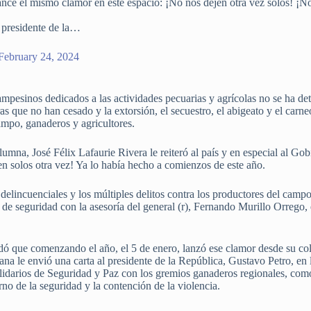
ncé el mismo clamor en este espacio: ¡No nos dejen otra vez solos! ¡No 
al presidente de la…
February 24, 2024
 campesinos dedicados a las actividades pecuarias y agrícolas no se ha 
as que no han cesado y la extorsión, el secuestro, el abigeato y el carn
ampo, ganaderos y agricultores.
lumna, José Félix Lafaurie Rivera le reiteró al país y en especial al Go
n solos otra vez! Ya lo había hecho a comienzos de este año.
delincuenciales y los múltiples delitos contra los productores del ca
 de seguridad con la asesoría del general (r), Fernando Murillo Orrego, e
cordó que comenzando el año, el 5 de enero, lanzó ese clamor desde su c
ana le envió una carta al presidente de la República, Gustavo Petro, en 
olidarios de Seguridad y Paz con los gremios ganaderos regionales, com
orno de la seguridad y la contención de la violencia.