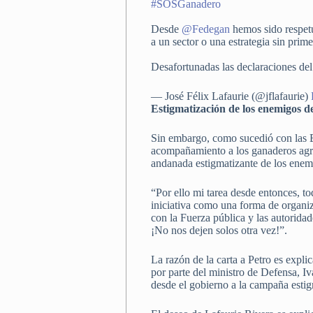
#SOSGanadero
Desde
@Fedegan
hemos sido respetu
a un sector o una estrategia sin prim
Desafortunadas las declaraciones de
— José Félix Lafaurie (@jflafaurie)
Estigmatización de los enemigos d
Sin embargo, como sucedió con las Br
acompañamiento a los ganaderos agred
andanada estigmatizante de los enemi
“Por ello mi tarea desde entonces, tod
iniciativa como una forma de organiz
con la Fuerza pública y las autoridade
¡No nos dejen solos otra vez!”.
La razón de la carta a Petro es expli
por parte del ministro de Defensa, I
desde el gobierno a la campaña estig