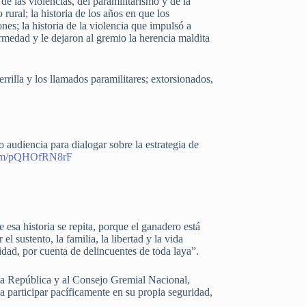
 de las violencias, del paramilitarismo y de la
rural; la historia de los años en que los
nes; la historia de la violencia que impulsó a
ermedad y le dejaron al gremio la herencia maldita
rrilla y los llamados paramilitares; extorsionados,
do audiencia para dialogar sobre la estrategia de
.com/pQHOfRN8rF
 esa historia se repita, porque el ganadero está
l sustento, la familia, la libertad y la vida
idad, por cuenta de delincuentes de toda laya”.
e la República y al Consejo Gremial Nacional,
s a participar pacíficamente en su propia seguridad,