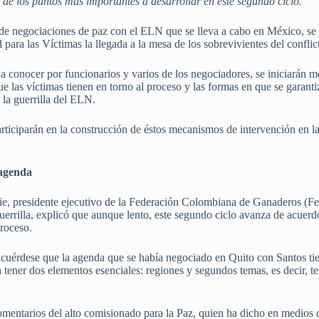
o de los puntos más importantes a desarrollar en este segundo ciclo.
de negociaciones de paz con el ELN que se lleva a cabo en México, se hi
para las Víctimas la llegada a la mesa de los sobrevivientes del confl
 conocer por funcionarios y varios de los negociadores, se iniciarán m
e las víctimas tienen en torno al proceso y las formas en que se garant
la guerrilla del ELN.
articiparán en la construcción de éstos mecanismos de intervención en l
 agenda
urie, presidente ejecutivo de la Federación Colombiana de Ganaderos (F
rrilla, explicó que aunque lento, este segundo ciclo avanza de acuerdo 
proceso.
acuérdese que la agenda que se había negociado en Quito con Santos tien
a tener dos elementos esenciales: regiones y segundos temas, es decir, t
omentarios del alto comisionado para la Paz, quien ha dicho en medios