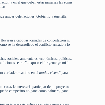
iación y en el que deben estar inmersas las zonas
imas.
 que ambas delegaciones: Gobierno y guerrilla,
llevarán a cabo las jornadas de concertación ni
como se ha desarrollado el conflicto armado a lo
has sociales, ambientales, económicas, políticas:
ndiciones se trae”, expuso el dirigente gremial.
o un verdadero cambio en el
modus vivendi
para
ne coca, le interesaría participar de un proyecto
 pequeño campesino no gane como palmero, gane
ivil en la mesa de diálogos pueda generar ideas