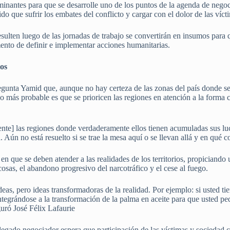
minantes para que se desarrolle uno de los puntos de la agenda de negoc
do que sufrir los embates del conflicto y cargar con el dolor de las víct
sulten luego de las jornadas de trabajo se convertirán en insumos para
nto de definir e implementar acciones humanitarias.
ios
unta Yamid que, aunque no hay certeza de las zonas del país donde se 
lo más probable es que se prioricen las regiones en atención a la forma 
ente] las regiones donde verdaderamente ellos tienen acumuladas sus luc
n no está resuelto si se trae la mesa aquí o se llevan allá y en qué co
 en que se deben atender a las realidades de los territorios, propiciand
osas, el abandono progresivo del narcotráfico y el cese al fuego.
eas, pero ideas transformadoras de la realidad. Por ejemplo: si usted tie
tegrándose a la transformación de la palma en aceite para que usted
uró José Félix Lafaurie
elegado negociador espera que participación de las víctimas y sociedad c