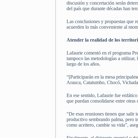
discusión y concertación serán deter
del país que durante décadas han teni
Las conclusiones y propuestas que re
acuerden lo más conveniente al mome
Atender la realidad de los territor
Lafaurie comentó en el programa Preg
tampoco las metodologías a utilizar, 
largo de los años.
“[Participarán en la mesa principalm
Arauca, Catatumbo, Chocó, Vichada. Aú
En ese sentido, Lafaurie fue enfático
que puedan consolidarse entre otras c
“De esas reuniones tienen que salir id
productivo sembrando palma, pero in
como aceitero, cambie su vida”, aseg
Finalmente, el dirigente gremial y d