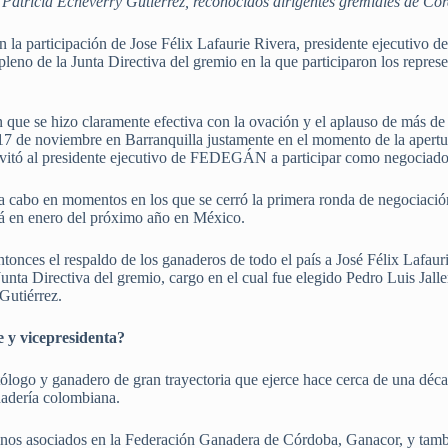
atricia Echeverry Gutiérrez, reconocidos dirigentes gremiales de Cór
 en la participación de Jose Félix Lafaurie Rivera, presidente ejecut
leno de la Junta Directiva del gremio en la que participaron los represe
ión que se hizo claramente efectiva con la ovación y el aplauso de más 
7 de noviembre en Barranquilla justamente en el momento de la apertura
vitó al presidente ejecutivo de FEDEGÁN a participar como negociador
 a cabo en momentos en los que se cerró la primera ronda de negociación
á en enero del próximo año en México.
ces el respaldo de los ganaderos de todo el país a José Félix Lafauri
Junta Directiva del gremio, cargo en el cual fue elegido Pedro Luis Ja
Gutiérrez.
e y vicepresidenta?
ólogo y ganadero de gran trayectoria que ejerce hace cerca de una d
nadería colombiana.
inos asociados en la Federación Ganadera de Córdoba, Ganacor, y tambi