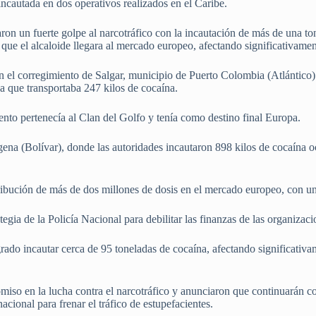
ncautada en dos operativos realizados en el Caribe.
on un fuerte golpe al narcotráfico con la incautación de más de una to
 que el alcaloide llegara al mercado europeo, afectando significativament
en el corregimiento de Salgar, municipio de Puerto Colombia (Atlántico).
da que transportaba 247 kilos de cocaína.
ento pertenecía al Clan del Golfo y tenía como destino final Europa.
gena (Bolívar), donde las autoridades incautaron 898 kilos de cocaína 
tribución de más de dos millones de dosis en el mercado europeo, con u
tegia de la Policía Nacional para debilitar las finanzas de las organizaci
grado incautar cerca de 95 toneladas de cocaína, afectando significativame
miso en la lucha contra el narcotráfico y anunciaron que continuarán co
nacional para frenar el tráfico de estupefacientes.