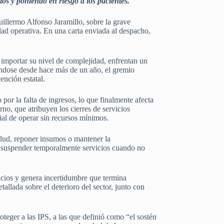
ios y poniendo en riesgo a los pacientes.
illermo Alfonso Jaramillo, sobre la grave
cidad operativa. En una carta enviada al despacho,
 importar su nivel de complejidad, enfrentan un
ándose desde hace más de un año, el gremio
ención estatal.
por la falta de ingresos, lo que finalmente afecta
no, que atribuyen los cierres de servicios
al de operar sin recursos mínimos.
salud, reponer insumos o mantener la
por suspender temporalmente servicios cuando no
icios y genera incertidumbre que termina
llada sobre el deterioro del sector, junto con
teger a las IPS, a las que definió como “el sostén