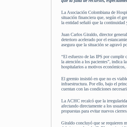
que la falta de recursos, especialme
La Asociación Colombiana de Hospita
situación financiera que, según el gr
la entidad señaló que la continuidad 
Juan Carlos Giraldo, director genera
deterioro acelerado por el estancam
asegura que la situación se agravó p
“El esfuerzo de las IPS por cumplir c
la atención a los pacientes”, indica
hospitalarios a motivos económicos,
El gremio insistió en que no es viabl
infraestructura. Por ello, bajo el p
cuentan con las condiciones necesari
La ACHC recalcó que la irregularida
afectando directamente a los usuario
propuestas para evitar nuevos cierres
Giraldo concluyó que se requieren me