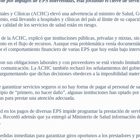
nte por impagos de EPS intervenidas, está forzando el cierre de servic
les y Clínicas (ACHC) elevó una advertencia al ministro de Salud, Gu
emio, está llevando a hospitales y clínicas del país al límite de su capa
y calidad de los servicios de salud están en riesgo.
l de la ACHC, explicó que instituciones públicas, privadas y mixtas, sin
iento en el flujo de recursos. Aunque esta problemática venía document
or el comportamiento financiero de varias EPS que hoy están bajo interv
on sus obligaciones laborales y con proveedores se está viendo limitado 
 la comunicación. La ACHC también rechazó los señalamientos del gobier
 argumentando que dichas decisiones obedecen a la imposibilidad materi
e garantizar servicios seguros si no hay forma de pagar al personal de 
rincipio de “primero, no hacer daño”, algunas instituciones han optado 
as para prestar una atención adecuada.
d en los pagos de diversas EPS impide programar la prestación de serv
s. Recordó además que ya entregó al Ministerio de Salud información deta
.
didas inmediatas para garantizar giros oportunos a los prestadores y pro