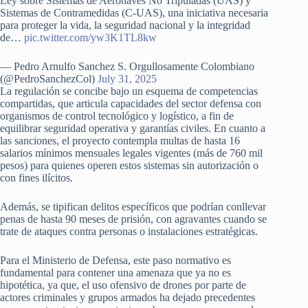
Ley sobre Sistemas de Aeronaves No Tripuladas (UAS) y
Sistemas de Contramedidas (C-UAS), una iniciativa necesaria
para proteger la vida, la seguridad nacional y la integridad
de…
pic.twitter.com/yw3K1TL8kw
— Pedro Arnulfo Sanchez S. Orgullosamente Colombiano
(@PedroSanchezCol)
July 31, 2025
La regulación se concibe bajo un esquema de competencias
compartidas, que articula capacidades del sector defensa con
organismos de control tecnológico y logístico, a fin de
equilibrar seguridad operativa y garantías civiles. En cuanto a
las sanciones, el proyecto contempla multas de hasta 16
salarios mínimos mensuales legales vigentes (más de 760 mil
pesos) para quienes operen estos sistemas sin autorización o
con fines ilícitos.
Además, se tipifican delitos específicos que podrían conllevar
penas de hasta 90 meses de prisión, con agravantes cuando se
trate de ataques contra personas o instalaciones estratégicas.
Para el Ministerio de Defensa, este paso normativo es
fundamental para contener una amenaza que ya no es
hipotética, ya que, el uso ofensivo de drones por parte de
actores criminales y grupos armados ha dejado precedentes