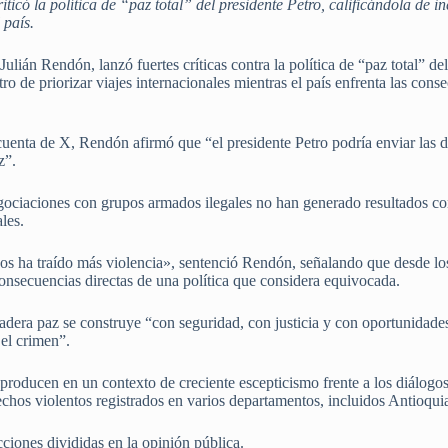
iticó la política de “paz total” del presidente Petro, calificándola de 
 país.
ulián Rendón, lanzó fuertes críticas contra la política de “paz total” d
o de priorizar viajes internacionales mientras el país enfrenta las cons
uenta de X, Rendón afirmó que “el presidente Petro podría enviar las de
z”.
gociaciones con grupos armados ilegales no han generado resultados conc
ales.
s ha traído más violencia», sentenció Rendón, señalando que desde los 
onsecuencias directas de una política que considera equivocada.
adera paz se construye “con seguridad, con justicia y con oportunidades 
el crimen”.
 producen en un contexto de creciente escepticismo frente a los diálog
hechos violentos registrados en varios departamentos, incluidos Antioqu
ciones divididas en la opinión pública.