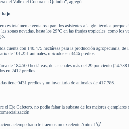
era del Valle del Cocora en Quindío”, agregó.
y bajo
etero es totalmente ventajosa para los asistentes a la gira técnica porque
 las zonas nevadas, hasta los 29°C en las franjas tropicales, como los va
jo.
da cuenta con 140.475 hectáreas para la producción agropecuaria, de la
tario de 101.251 animales, ubicados en 3446 predios.
área de 184.500 hectáreas, de las cuales más del 29 por ciento (54.788
dos en 2412 predios.
ldas tiene 9431 predios y un inventario de animales de 417.786.
re el Eje Cafetero, no podía faltar la subasta de los mejores ejemplares 
comercialización.
aciendaelempedrado le traemos un excelente Animal 🐮