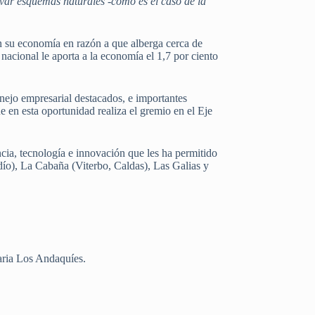
rvar esquemas naturales -como es el caso de la
en su economía en razón a que alberga cerca de
acional le aporta a la economía el 1,7 por ciento
nejo empresarial destacados, e importantes
 en esta oportunidad realiza el gremio en el Eje
ncia, tecnología e innovación que les ha permitido
ío), La Cabaña (Viterbo, Caldas), Las Galias y
aria Los Andaquíes.