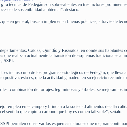
 gira técnica de Fedegán son sobresalientes en tres factores prominentes
cesos de sostenibilidad ambiental”, destacó.
s que en general, buscan implementar buenas prácticas, a través de tecno
 departamentos, Caldas, Quindío y Risaralda, en donde sus habitantes 
s que realizan actualmente la transición de esquemas tradicionales a u
os, SSPI.
PI- es incluso uno de los programas estratégicos de Fedegán, que lleva
o positiva, esto es, que la actividad ganadera en su ejercicio recaude 
iles -combinación de forrajes, leguminosas y árboles- se mejoran los i
ejor empleo en el campo y brindan a la sociedad alimentos de alta calid
en el sentido que captura carbono que hoy es comercializable”, señaló.
 SSPI permiten conservar los esquemas naturales que mejoran continua