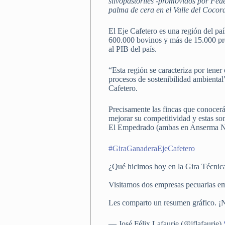
silvopastoriles -promovidos por Fed
palma de cera en el Valle del Cocor
El Eje Cafetero es una región del pa
600.000 bovinos y más de 15.000 pred
al PIB del país.
“Esta región se caracteriza por tene
procesos de sostenibilidad ambiental
Cafetero.
Precisamente las fincas que conocerá
mejorar su competitividad y estas s
El Empedrado (ambas en Anserma Nuev
#GiraGanaderaEjeCafetero
¿Qué hicimos hoy en la Gira Técnic
Visitamos dos empresas pecuarias e
Les comparto un resumen gráfico.
— José Félix Lafaurie (@jflafaurie)