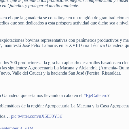
egán- que le permite a los productores mejorar competitividad y conse
a en Quindío- y proteger el medio ambiente.
ís en el que la ganadería se constituye en un renglón de gran tradición 
ios que son dedicados a esta próspera actividad que dicho sea a nivel n
r explotaciones bovinas representativas con parámetros productivos y ma
”, manifestó José Félix Lafaurie, en la XVIII Gira Técnica Ganadera que
n los 300 productores a la gira han aplicado desarrollos basados en cie
on las siguientes: Agropecuaria La Macana y Alejandría (Armenia- Quind
o, Valle del Cauca) y la hacienda San José (Pereira, Risaralda).
a Ganadera que estamos llevando a cabo en el
#EjeCafetero
?
mblemáticas de la región: Agropecuaria La Macana y la Casa Agropecu
 ¡Nos…
pic.twitter.com/uX5EJ0Y3iJ
September 3, 2024