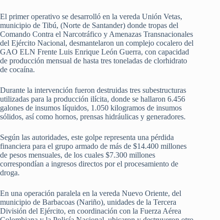
El primer operativo se desarrolló en la vereda Unión Vetas,
municipio de Tibú, (Norte de Santander) donde tropas del
Comando Contra el Narcotráfico y Amenazas Transnacionales
del Ejército Nacional, desmantelaron un complejo cocalero del
GAO ELN Frente Luis Enrique León Guerra, con capacidad
de producción mensual de hasta tres toneladas de clorhidrato
de cocaína.
Durante la intervención fueron destruidas tres subestructuras
utilizadas para la producción ilícita, donde se hallaron 6.456
galones de insumos líquidos, 1.050 kilogramos de insumos
sólidos, así como hornos, prensas hidráulicas y generadores.
Según las autoridades, este golpe representa una pérdida
financiera para el grupo armado de más de $14.400 millones
de pesos mensuales, de los cuales $7.300 millones
correspondían a ingresos directos por el procesamiento de
droga.
En una operación paralela en la vereda Nuevo Oriente, del
municipio de Barbacoas (Nariño), unidades de la Tercera
División del Ejército, en coordinación con la Fuerza Aérea
Colombiana y la Policía Nacional, ubicaron y destruyeron otro