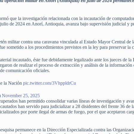
 operación militar en Anorí (Antioquia) en julio de 2024 permanece 
ormó que la investigación relacionada con la incautación de computadore
 julio de 2024 en Anorí, Antioquia, avanza bajo supervisión judicial y pr
etén militar contra una caravana vinculada al Estado Mayor Central de l
fue sometido a los procedimientos previstos en la ley para preservar la 
erial incautado, éste fue debidamente legalizado ante los jueces de la R
garon de realizar el proceso de extracción y análisis de la información d
de comunicación oficiales.
de la Nación
pic.twitter.com/3VhppldrCu
)
November 25, 2025
ecuperados han permitido consolidar varias líneas de investigación y ava
autados han servido para judicializar a 28 disidentes del frente 36 de 
icializados por porte ilegal de armas de fuego, por el que aceptaron ca
esquisa permanece en la Dirección Especializada contra las Organizaci