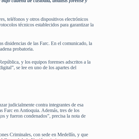
bajo cadena de custodia, análisis forense y
s, teléfonos y otros dispositivos electrónicos
otocolos técnicos establecidos para garantizar la
as disidencias de las Farc. En el comunicado, la
cadena probatoria.
epública, y los equipos forenses adscritos a la
igital”, se lee en uno de los apartes del
nzar judicialmente contra integrantes de esa
las Farc en Antioquia. Además, tres de los
rgos y fueron condenados”, precisa la nota de
ones Criminales, con sede en Medellín, y que