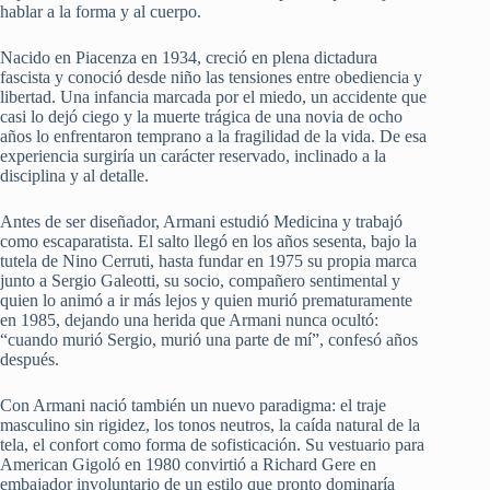
hablar a la forma y al cuerpo.
Nacido en Piacenza en 1934, creció en plena dictadura
fascista y conoció desde niño las tensiones entre obediencia y
libertad. Una infancia marcada por el miedo, un accidente que
casi lo dejó ciego y la muerte trágica de una novia de ocho
años lo enfrentaron temprano a la fragilidad de la vida. De esa
experiencia surgiría un carácter reservado, inclinado a la
disciplina y al detalle.
Antes de ser diseñador, Armani estudió Medicina y trabajó
como escaparatista. El salto llegó en los años sesenta, bajo la
tutela de Nino Cerruti, hasta fundar en 1975 su propia marca
junto a Sergio Galeotti, su socio, compañero sentimental y
quien lo animó a ir más lejos y quien murió prematuramente
en 1985, dejando una herida que Armani nunca ocultó:
“cuando murió Sergio, murió una parte de mí”, confesó años
después.
Con Armani nació también un nuevo paradigma: el traje
masculino sin rigidez, los tonos neutros, la caída natural de la
tela, el confort como forma de sofisticación. Su vestuario para
American Gigoló en 1980 convirtió a Richard Gere en
embajador involuntario de un estilo que pronto dominaría