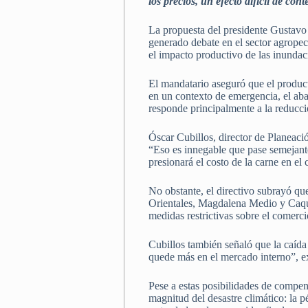
los precios, un efecto difícil de co
La propuesta del presidente Gustavo 
generado debate en el sector agrope
el impacto productivo de las inundac
El mandatario aseguró que el product
en un contexto de emergencia, el abas
responde principalmente a la reducci
Óscar Cubillos, director de Planeac
“Eso es innegable que pase semejante 
presionará el costo de la carne en el 
No obstante, el directivo subrayó qu
Orientales, Magdalena Medio y Caque
medidas restrictivas sobre el comerci
Cubillos también señaló que la caída
quede más en el mercado interno”, expl
Pese a estas posibilidades de compen
magnitud del desastre climático: la p