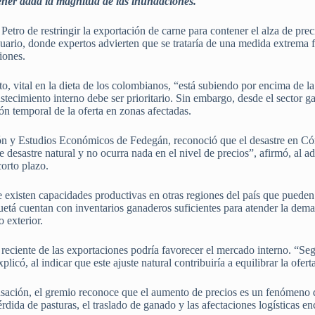
ntener dada la magnitud de las inundaciones.
Petro de restringir la exportación de carne para contener el alza de pre
cuario, donde expertos advierten que se trataría de una medida extrem
iones.
o, vital en la dieta de los colombianos, “está subiendo por encima de la
tecimiento interno debe ser prioritario. Sin embargo, desde el sector g
ón temporal de la oferta en zonas afectadas.
ión y Estudios Económicos de Fedegán, reconoció que el desastre en Cór
desastre natural y no ocurra nada en el nivel de precios”, afirmó, al a
corto plazo.
e existen capacidades productivas en otras regiones del país que pueden
tá cuentan con inventarios ganaderos suficientes para atender la dema
o exterior.
 reciente de las exportaciones podría favorecer el mercado interno. “Se
icó, al indicar que este ajuste natural contribuiría a equilibrar la ofert
sación, el gremio reconoce que el aumento de precios es un fenómeno dif
érdida de pasturas, el traslado de ganado y las afectaciones logísticas e