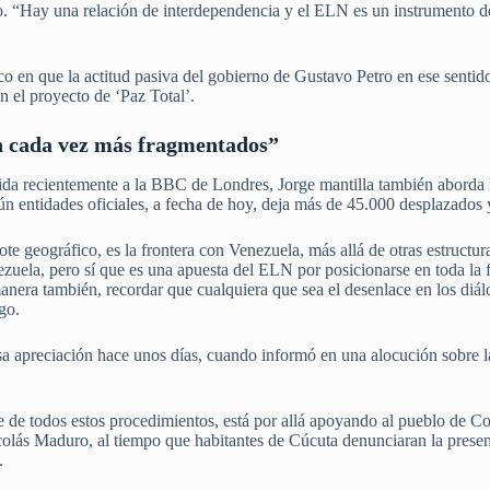
o. “Hay una relación de interdependencia y el ELN es un instrumento de
tico en que la actitud pasiva del gobierno de Gustavo Petro en ese sent
 el proyecto de ‘Paz Total’.
n cada vez más fragmentados”
ida recientemente a la BBC de Londres, Jorge mantilla también aborda la
gún entidades oficiales, a fecha de hoy, deja más de 45.000 desplazados
te geográfico, es la frontera con Venezuela, más allá de otras estructuras
uela, pero sí que es una apuesta del ELN por posicionarse en toda la f
manera también, recordar que cualquiera que sea el desenlace en los di
go.
a apreciación hace unos días, cuando informó en una alocución sobre 
 de todos estos procedimientos, está por allá apoyando al pueblo de C
lás Maduro, al tiempo que habitantes de Cúcuta denunciaran la presenc
.