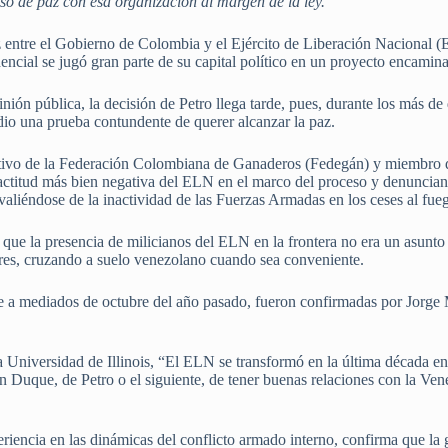
so de paz con esa organización al margen de la ley.
z entre el Gobierno de Colombia y el Ejército de Liberación Nacional 
ncial se jugó gran parte de su capital político en un proyecto encaminad
inión pública, la decisión de Petro llega tarde, pues, durante los más d
dio una prueba contundente de querer alcanzar la paz.
cutivo de la Federación Colombiana de Ganaderos (Fedegán) y miembro 
actitud más bien negativa del ELN en el marco del proceso y denunciando 
valiéndose de la inactividad de las Fuerzas Armadas en los ceses al fue
que la presencia de milicianos del ELN en la frontera no era un asunto c
ares, cruzando a suelo venezolano cuando sea conveniente.
e a mediados de octubre del año pasado, fueron confirmadas por Jorge M
 Universidad de Illinois, “El ELN se transformó en la última década en u
n Duque, de Petro o el siguiente, de tener buenas relaciones con la Ve
eriencia en las dinámicas del conflicto armado interno, confirma que la 