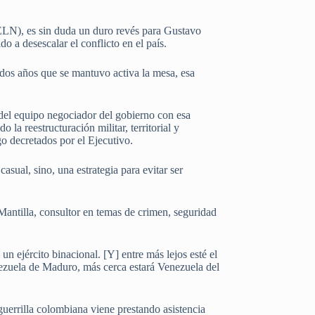
(ELN), es sin duda un duro revés para Gustavo
o a desescalar el conflicto en el país.
e dos años que se mantuvo activa la mesa, esa
del equipo negociador del gobierno con esa
la reestructuración militar, territorial y
go decretados por el Ejecutivo.
asual, sino, una estrategia para evitar ser
antilla, consultor en temas de crimen, seguridad
n ejército binacional. [Y] entre más lejos esté el
nezuela de Maduro, más cerca estará Venezuela del
guerrilla colombiana viene prestando asistencia