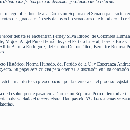
e definan las fechas para la discusión y votación de la reforma.
etro llegó oficialmente a la Comisión Séptima del Senado para su tercer
ponentes designados están seis de los ocho senadores que hundieron la r
el tercer debate se encuentran Ferney Silva Idrobo, de Colombia Humana
rde; Miguel Ángel Pinto Hernández, del Partido Liberal; Lorena Ríos Cu
lirio Barrera Rodríguez, del Centro Democrático; Berenice Bedoya Pé
es.
acto Histórico; Norma Hurtado, del Partido de la U; y Esperanza Andra
ecto. Su papel será crucial para orientar la discusión en una comisión
nedetti, manifestó su preocupación por la demora en el proceso legislati
a de la salud puede pasar en la Comisión Séptima. Pero quiero advertir
ebería haberse dado el tercer debate. Han pasado 33 días y apenas se es
atorias.