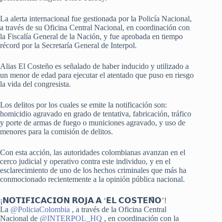
La alerta internacional fue gestionada por la Policía Nacional,
a través de su Oficina Central Nacional, en coordinación con
la Fiscalía General de la Nación, y fue aprobada en tiempo
récord por la Secretaría General de Interpol.
Alias El Costeño es señalado de haber inducido y utilizado a
un menor de edad para ejecutar el atentado que puso en riesgo
la vida del congresista.
Los delitos por los cuales se emite la notificación son:
homicidio agravado en grado de tentativa, fabricación, tráfico
y porte de armas de fuego o municiones agravado, y uso de
menores para la comisión de delitos.
Con esta acción, las autoridades colombianas avanzan en el
cerco judicial y operativo contra este individuo, y en el
esclarecimiento de uno de los hechos criminales que más ha
conmocionado recientemente a la opinión pública nacional.
¡𝗡𝗢𝗧𝗜𝗙𝗜𝗖𝗔𝗖𝗜𝗢́𝗡 𝗥𝗢𝗝𝗔 𝗔 ‘𝗘𝗟 𝗖𝗢𝗦𝗧𝗘𝗡̃𝗢’!
La
@PoliciaColombia
, a través de la Oficina Central
Nacional de
@INTERPOL_HQ
, en coordinación con la