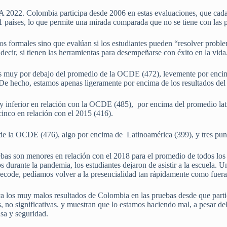
 2022. Colombia participa desde 2006 en estas evaluaciones, que cada
81 países, lo que permite una mirada comparada que no se tiene con las 
 formales sino que evalúan si los estudiantes pueden “resolver proble
decir, si tienen las herramientas para desempeñarse con éxito en la vid
s muy por debajo del promedio de la OCDE (472), levemente por encim
 De hecho, estamos apenas ligeramente por encima de los resultados del
y inferior en relación con la OCDE (485), por encima del promedio la
cinco en relación con el 2015 (416).
 de la OCDE (476), algo por encima de Latinoamérica (399), y tres pun
uebas son menores en relación con el 2018 para el promedio de todos los
s durante la pandemia, los estudiantes dejaron de asistir a la escuela. U
Fecode, pedíamos volver a la presencialidad tan rápidamente como fuera
a los muy malos resultados de Colombia en las pruebas desde que parti
, no significativas. y muestran que lo estamos haciendo mal, a pesar de
sa y seguridad.