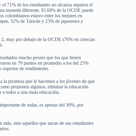
el 71% de los estudiantes no alcanza siquiera el
sos una moneda diferente. El 69% de la OCDE puede
os colombianos estuvo entre los mejores en
ngapur, 32% de Taiwán y 23% de japoneses y
vel 2, muy por debajo de la OCDE (76% en ciencias
%.
resultados mucho peores que los que tienen
peraron en 79 puntos en promedio a los del 25%
to superior de rendimiento.
cua la promesa que le hacemos a los jóvenes de que
s, como proponen algunos, eliminar la educación
ar a todos a una mala educación.
 importante de todas, es apenas del 30%, por
en más, sino aquellos que sacan de sus estudiantes
stros.