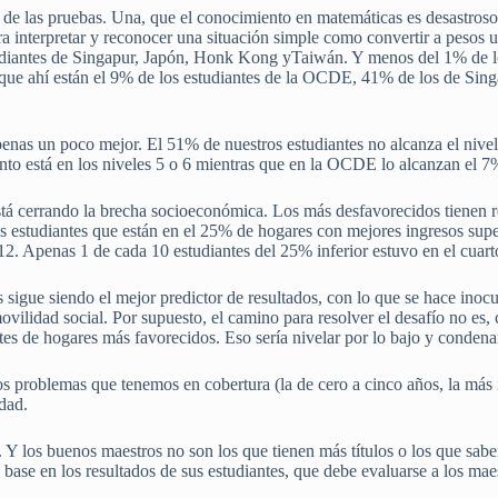
e las pruebas. Una, que el conocimiento en matemáticas es desastroso: 
iera interpretar y reconocer una situación simple como convertir a pe
udiantes de Singapur, Japón, Honk Kong yTaiwán. Y menos del 1% de l
s que ahí están el 9% de los estudiantes de la OCDE, 41% de los de Si
apenas un poco mejor. El 51% de nuestros estudiantes no alcanza el ni
iento está en los niveles 5 o 6 mientras que en la OCDE lo alcanzan el 7
está cerrando la brecha socioeconómica. Los más desfavorecidos tienen 
os estudiantes que están en el 25% de hogares con mejores ingresos su
012. Apenas 1 de cada 10 estudiantes del 25% inferior estuvo en el cuar
 sigue siendo el mejor predictor de resultados, con lo que se hace ino
movilidad social. Por supuesto, el camino para resolver el desafío no e
ntes de hogares más favorecidos. Eso sería nivelar por lo bajo y conden
 los problemas que tenemos en cobertura (la de cero a cinco años, la más
dad.
. Y los buenos maestros no son los que tienen más títulos o los que sab
 base en los resultados de sus estudiantes, que debe evaluarse a los mae