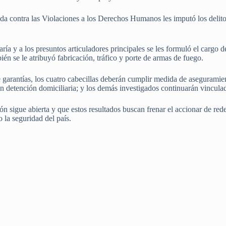
ada contra las Violaciones a los Derechos Humanos les imputó los delitos
ría y a los presuntos articuladores principales se les formuló el cargo
én se le atribuyó fabricación, tráfico y porte de armas de fuego.
e garantías, los cuatro cabecillas deberán cumplir medida de asegurami
detención domiciliaria; y los demás investigados continuarán vinculado
ión sigue abierta y que estos resultados buscan frenar el accionar de re
 la seguridad del país.