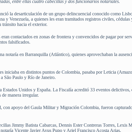
zadas, entre ellas cuatro cabecillas y dos funcionarios notariales.
unció la desarticulación de un grupo delincuencial conocido como Lisbo
 y Venezuela, a quienes les eran tramitados registros civiles, cédulas 
tránsito hacia el exterior.
 eran contactados en zonas de frontera y convencidos de pagar por servic
tos falsificados.
 notaría en Barranquilla (Atlántico), quienes aprovechaban la ausencia d
ades iniciaba en distintos puntos de Colombia, pasaba por Leticia (Amaz
 a São Paulo y Río de Janeiro.
 Estados Unidos y España. La Fiscalía acreditó 33 eventos delictivos, 
 de manera irregular.
I, con apoyo del Gaula Militar y Migración Colombia, fueron capturados
becillas Jimmy Batista Cabarcas, Dennis Ester Contreras Torres, Lexis 
notaría Vicente Javier Ayus Pupo y Ariel Francisco Acosta Arias.