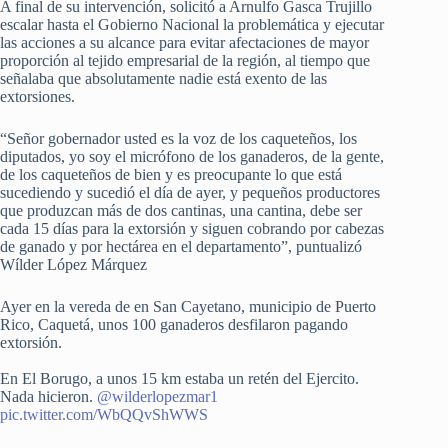
A final de su intervención, solicitó a Arnulfo Gasca Trujillo
escalar hasta el Gobierno Nacional la problemática y ejecutar
las acciones a su alcance para evitar afectaciones de mayor
proporción al tejido empresarial de la región, al tiempo que
señalaba que absolutamente nadie está exento de las
extorsiones.
“Señor gobernador usted es la voz de los caqueteños, los
diputados, yo soy el micrófono de los ganaderos, de la gente,
de los caqueteños de bien y es preocupante lo que está
sucediendo y sucedió el día de ayer, y pequeños productores
que produzcan más de dos cantinas, una cantina, debe ser
cada 15 días para la extorsión y siguen cobrando por cabezas
de ganado y por hectárea en el departamento”, puntualizó
Wílder López Márquez
Ayer en la vereda de en San Cayetano, municipio de Puerto
Rico, Caquetá, unos 100 ganaderos desfilaron pagando
extorsión.
En El Borugo, a unos 15 km estaba un retén del Ejercito.
Nada hicieron.
@wilderlopezmar1
pic.twitter.com/WbQQvShWWS