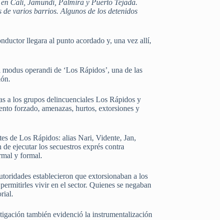
és en Cali, Jamundí, Palmira y Puerto Tejada.
s de varios barrios. Algunos de los detenidos
onductor llegara al punto acordado y, una vez allí,
 el modus operandi de ‘Los Rápidos’, una de las
ión.
das a los grupos delincuenciales Los Rápidos y
to forzado, amenazas, hurtos, extorsiones y
ntes de Los Rápidos: alias Nari, Vidente, Jan,
n de ejecutar los secuestros exprés contra
rmal y formal.
utoridades establecieron que extorsionaban a los
ermitirles vivir en el sector. Quienes se negaban
rial.
tigación también evidenció la instrumentalización