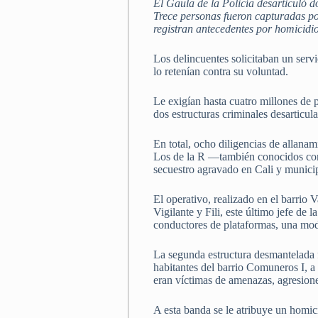
El Gaula de la Policía desarticuló d
Trece personas fueron capturadas por
registran antecedentes por homicidio
Los delincuentes solicitaban un servi
lo retenían contra su voluntad.
Le exigían hasta cuatro millones de 
dos estructuras criminales desarticul
En total, ocho diligencias de allana
Los de la R —también conocidos com
secuestro agravado en Cali y munici
El operativo, realizado en el barrio 
Vigilante y Fili, este último jefe de 
conductores de plataformas, una mod
La segunda estructura desmantelada f
habitantes del barrio Comuneros I, a
eran víctimas de amenazas, agresione
A esta banda se le atribuye un homic