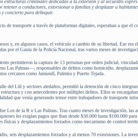
os estructuras criminales dedicadas a la extorsión y al secuestro expr
 retener a conductores, extorsionar a familias y desplazar a habitante
 y concierto para delinquir.
cio de transporte a través de plataformas digitales, esperaban a que el c
pesos y, en algunos casos, el vehículo a cambio de su libertad. Ese era
adas por el Gaula de la Policía Nacional, tras varios meses de investigac
miento permitieron la captura de 13 personas por orden judicial, vincula
o Las Palmas—, responsables de delitos como homicidio, desplazamien
pios cercanos como Jamundí, Palmira y Puerto Tejada.
Valle del Lili y sectores aledaños, permitió la detención de cinco integra
la estructura y con antecedentes por múltiples delitos. Ellos se encargaba
alidad que venía generando temor entre trabajadores de transporte info
ue Los de la R o Las Palmas. Tras cuatro meses de investigación, las a
 quienes les exigían pagos que iban desde $30.000 hasta $100.000 para p
s físicas y desplazamientos forzados como mecanismo de control territo
idio, seis desplazamientos forzados y al menos 70 extorsiones. La inves